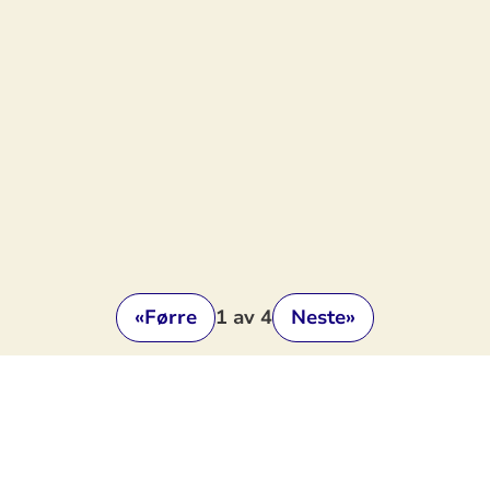
«
Førre
1
av 4
Neste
»