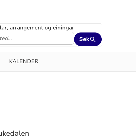
klar, arrangement og einingar
Søk
KALENDER
ukedalen