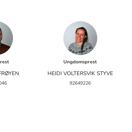
rest
Ungdomsprest
FRØYEN
HEIDI VOLTERSVIK STYVE
046
92649226
ise e-post
Klikk for å vise e-post
irmasjon i Førde, Holsen og Haukedalen her.