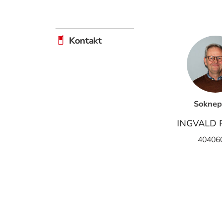
Kontakt
Soknep
INGVALD 
40406
Klikk for å v
Lenkjer
Les meir om konf