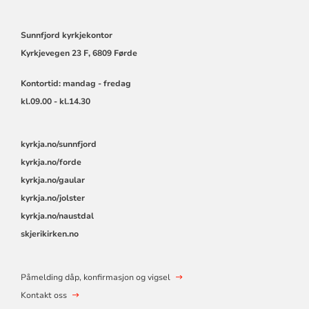
Sunnfjord kyrkjekontor
Kyrkjevegen 23 F, 6809 Førde
Kontortid: mandag - fredag
kl.09.00 - kl.14.30
kyrkja.no/sunnfjord
kyrkja.no/forde
kyrkja.no/gaular
kyrkja.no/jolster
kyrkja.no/naustdal
skjerikirken.no
Påmelding dåp, konfirmasjon og vigsel
Kontakt oss