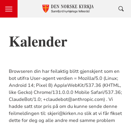
Kalender
Browseren din har feilaktig blitt gjenskjent som en
bot utifra User-agent verdien = Mozilla/5.0 (Linux;
Android 14; Pixel 8) AppleWebKit/537.36 (KHTML,
like Gecko) Chrome/131.0.0.0 Mobile Safari/537.36;
ClaudeBot/1.0; +claudebot@anthropic.com) . Vi
hadde satt stor pris på om du kunne sende denne
feilmeldingen til: skjeri@kirken.no slik at vi får fikset
dette for deg og alle andre med samme problem