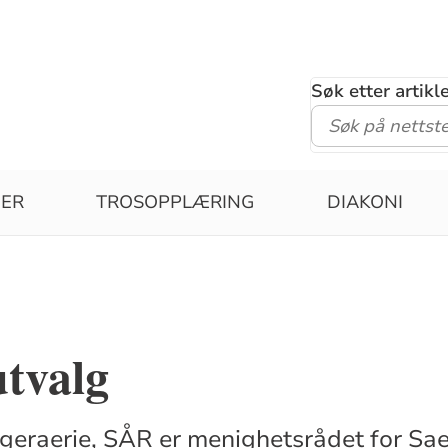
Søk etter artik
GER
TROSOPPLÆRING
DIAKONI
tvalg
eraerie, SÅR er menighetsrådet for Sa