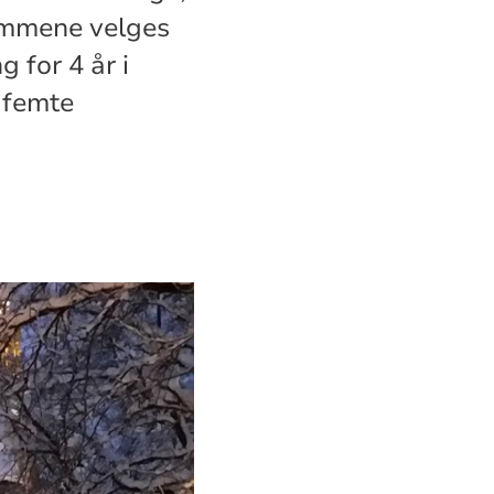
emmene velges
for 4 år i
 femte