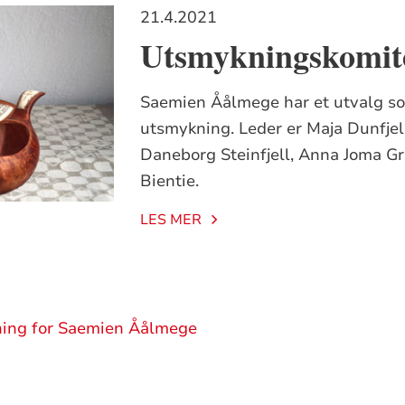
21.4.2021
Utsmykningskomit
Saemien Åålmege har et utvalg so
utsmykning. Leder er Maja Dunfje
Daneborg Steinfjell, Anna Joma Gr
Bientie.
LES MER
dning for Saemien Åålmege