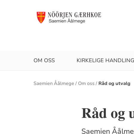
OM OSS
KIRKELIGE HANDLIN
Brødsmulesti
Saemien Åålmege
Om oss
Råd og utvalg
Råd og u
Saemien Åålmeg