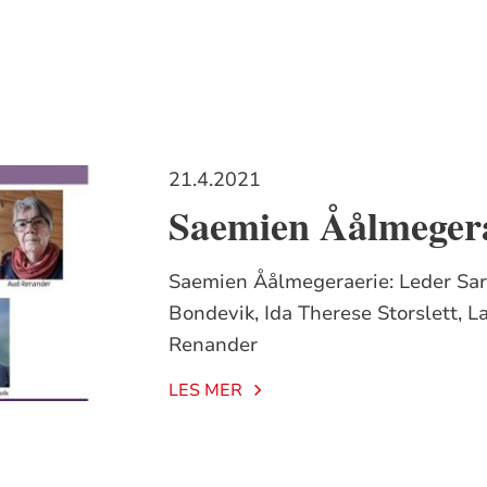
21.4.2021
Saemien Åålmegera
Saemien Åålmegeraerie: Leder Sar
Bondevik, Ida Therese Storslett, L
Renander
LES MER