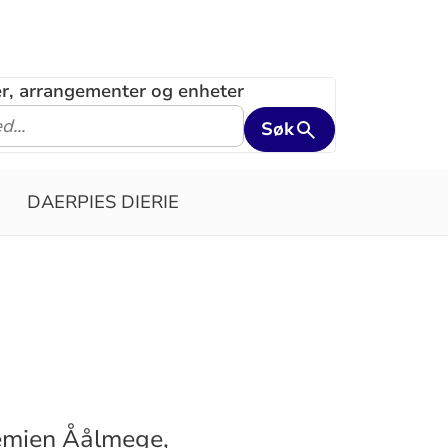
ler, arrangementer og enheter
Søk
DAERPIES DIERIE
emien Åålmege,