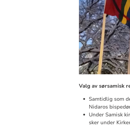
Valg av sørsamisk re
Samtidlig som de
Nidaros bisped
Under Samisk kir
sker under Kirke