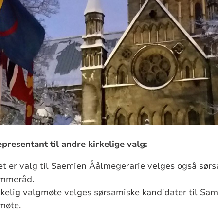
presentant til andre kirkelige valg:
t er valg til Saemien Åålmegerarie velges også sørs
ømmeråd.
kelig valgmøte velges sørsamiske kandidater til Sami
møte.