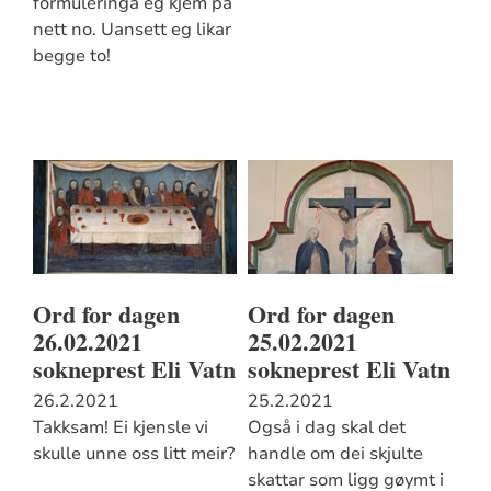
formuleringa eg kjem på
nett no. Uansett eg likar
begge to!
Ord for dagen
Ord for dagen
26.02.2021
25.02.2021
sokneprest Eli Vatn
sokneprest Eli Vatn
26.2.2021
25.2.2021
Takksam! Ei kjensle vi
Også i dag skal det
skulle unne oss litt meir?
handle om dei skjulte
skattar som ligg gøymt i