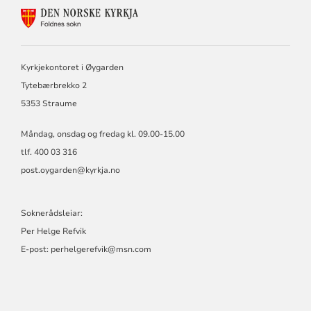
KONTAKTINFORMASJON
FOR
FOLDNES
SOKN
Kyrkjekontoret i Øygarden
Tytebærbrekko 2
5353 Straume
Måndag, onsdag og fredag kl. 09.00-15.00
tlf. 400 03 316
post.oygarden@kyrkja.no
Soknerådsleiar:
Per Helge Refvik
E-post:
perhelgerefvik@msn.com