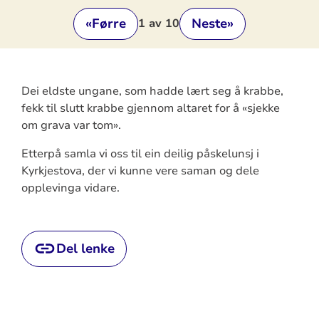
«
Førre
Neste
»
1
av 10
Dei eldste ungane, som hadde lært seg å krabbe,
fekk til slutt krabbe gjennom altaret for å «sjekke
om grava var tom».
Etterpå samla vi oss til ein deilig påskelunsj i
Kyrkjestova, der vi kunne vere saman og dele
opplevinga vidare.
Del lenke