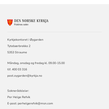
KONTAKTINFORMASJON
FOR
FOLDNES
SOKN
Kyrkjekontoret i Øygarden
Tytebærbrekko 2
5353 Straume
Måndag, onsdag og fredag kl. 09.00-15.00
tlf. 400 03 316
post.oygarden@kyrkja.no
Soknerådsleiar:
Per Helge Refvik
E-post:
perhelgerefvik@msn.com