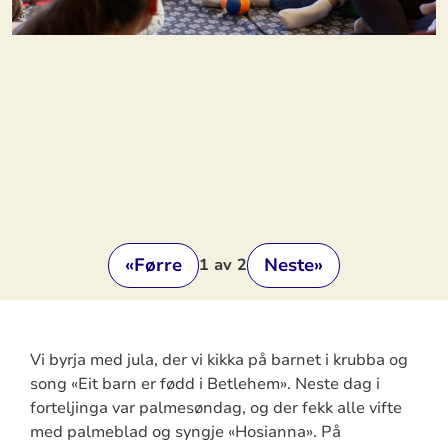
«
Førre
Neste
»
1
av 2
Vi byrja med jula, der vi kikka på barnet i krubba og
song «Eit barn er fødd i Betlehem». Neste dag i
forteljinga var palmesøndag, og der fekk alle vifte
med palmeblad og syngje «Hosianna». På