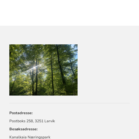
KONTAKTINFORMASJON
FOR
LARVIK
KIRKELIGE
FELLESRÅD
Postadresse:
Postboks 258, 3251 Larvik
Besøksadresse:
Kanalkaia Næringspark