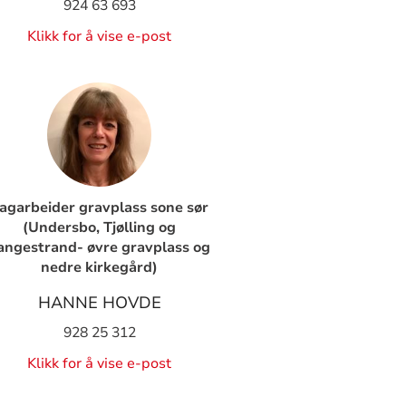
924 63 693
Klikk for å vise e-post
agarbeider gravplass sone sør
(Undersbo, Tjølling og
angestrand- øvre gravplass og
nedre kirkegård)
HANNE HOVDE
928 25 312
Klikk for å vise e-post