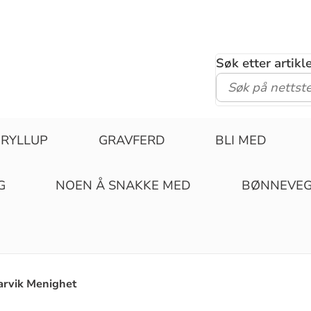
Søk etter artik
RYLLUP
GRAVFERD
BLI MED
G
NOEN Å SNAKKE MED
BØNNEVE
arvik Menighet