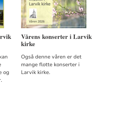
rvik
Vårens konserter i Larvik
kirke
 kan
Også denne våren er det
e
mange flotte konserter i
e og
Larvik kirke.
.