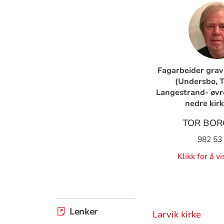
Fagarbeider grav
(Undersbo, T
Langestrand- øvr
nedre kir
TOR BOR
982 53
Klikk for å v
Lenker
Larvik kirke