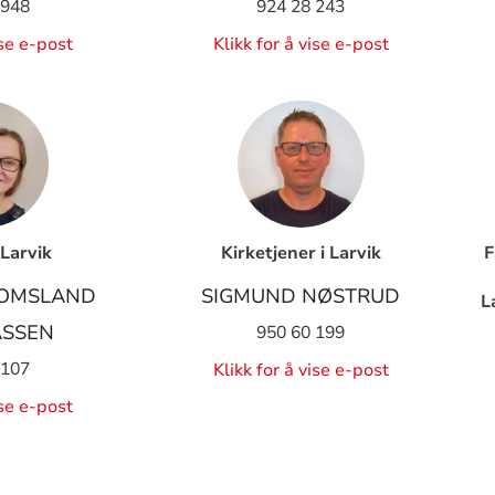
 948
924 28 243
ise e-post
Klikk for å vise e-post
 Larvik
Kirketjener i Larvik
F
 OMSLAND
SIGMUND NØSTRUD
L
ASSEN
950 60 199
 107
Klikk for å vise e-post
ise e-post