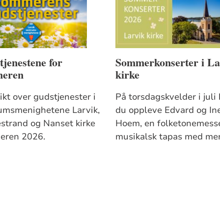
jenestene for
Sommerkonserter i La
eren
kirke
ikt over gudstjenester i
På torsdagskvelder i juli
umsmenighetene Larvik,
du oppleve Edvard og In
strand og Nanset kirke
Hoem, en folketonemess
eren 2026.
musikalsk tapas med mer