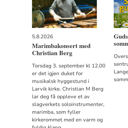
Gudst
5.8.2026
somm
Marimbakonsert med
Christian Berg
Overs
sentr
Torsdag 3. september kl 12.00
Lange
er det igjen duket for
somm
musikalsk hyggestund i
Larvik kirke. Christian M Berg
lar deg få oppleve et av
slagverkets soloinstrumenter,
marimba, som fyller
kirkerommet med en varm og
fyldig klang.