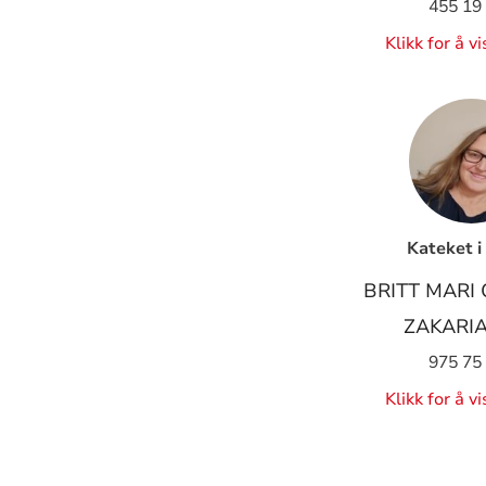
455 19
Klikk for å v
Kateket i
BRITT MARI
ZAKARI
975 75
Klikk for å v