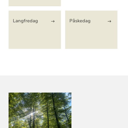
Langfredag
Påskedag
KONTAKTINFORMASJON
FOR
LARVIK
KIRKELIGE
FELLESRÅD