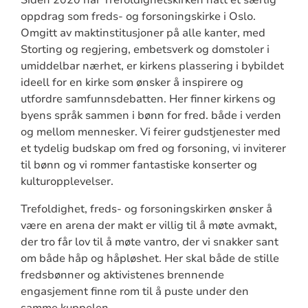
oppdrag som freds- og forsoningskirke i Oslo.
Omgitt av maktinstitusjoner på alle kanter, med
Storting og regjering, embetsverk og domstoler i
umiddelbar nærhet, er kirkens plassering i bybildet
ideell for en kirke som ønsker å inspirere og
utfordre samfunnsdebatten. Her finner kirkens og
byens språk sammen i bønn for fred. både i verden
og mellom mennesker. Vi feirer gudstjenester med
et tydelig budskap om fred og forsoning, vi inviterer
til bønn og vi rommer fantastiske konserter og
kulturopplevelser.
Trefoldighet, freds- og forsoningskirken ønsker å
være en arena der makt er villig til å møte avmakt,
der tro får lov til å møte vantro, der vi snakker sant
om både håp og håpløshet. Her skal både de stille
fredsbønner og aktivistenes brennende
engasjement finne rom til å puste under den
samme kuppelen.