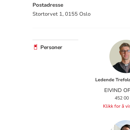
Postadresse
Stortorvet 1,
0155 Oslo
Personer
Ledende Trefol
EIVIND O
452 00
Klikk for å v