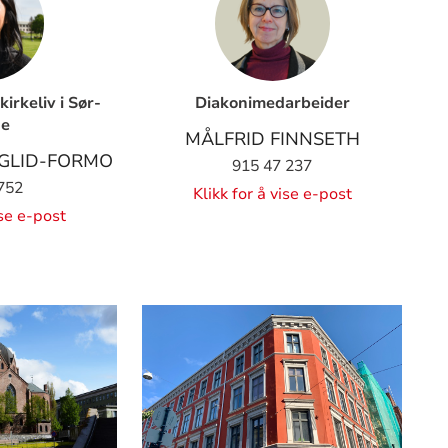
kirkeliv i Sør-
Diakonimedarbeider
ge
MÅLFRID FINNSETH
GLID-FORMO
915 47 237
752
Klikk for å vise e-post
ise e-post