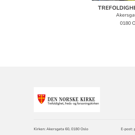
TREFOLDIGH
Akersga
0180 O
KONTAKTINF
FOR
TREFOLDIGHE
Kirken: Akersgata 60, 0180 Oslo
E-post: