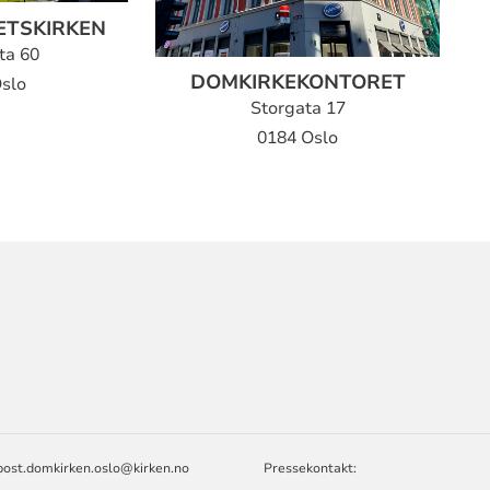
ETSKIRKEN
ta 60
DOMKIRKEKONTORET
slo
Storgata 17
0184 Oslo
ORMASJON
T
post.domkirken.oslo@kirken.no
Pressekontakt: