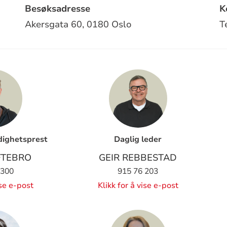
Besøksadresse
K
Akersgata 60,
0180 Oslo
T
dighetsprest
Daglig leder
FTEBRO
GEIR REBBESTAD
 300
915 76 203
ise e-post
Klikk for å vise e-post