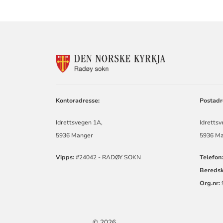
KONTAKTINF
FOR
RADØY
SOKN
Kontoradresse:
Postadr
Idrettsvegen 1A,
Idrettsv
5936 Manger
5936 M
Vipps:
#24042 - RADØY SOKN
Telefon:
Bereds
Org.nr:
© 2026