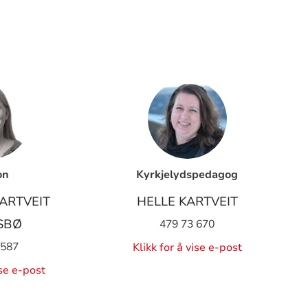
on
Kyrkjelydspedagog
ARTVEIT
HELLE KARTVEIT
SBØ
479 73 670
 587
Klikk for å vise e-post
ise e-post