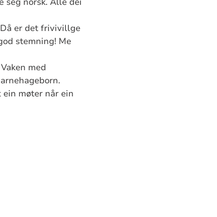
 seg norsk. Alle dei
å er det frivivillge
 god stemning! Me
ys Vaken med
d barnehageborn.
t ein møter når ein