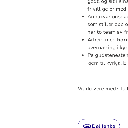
godt, og sit i s
frivillige er me
Annakvar onsda
som stiller opp 
har to team av f
Arbeid med
bor
overnatting i ky
På gudsteneste
kjem til kyrkja. 
Vil du vere med? Ta 
Del lenke