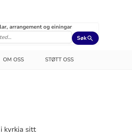
klar, arrangement og einingar
Søk
OM OSS
STØTT OSS
 kyrkja sitt