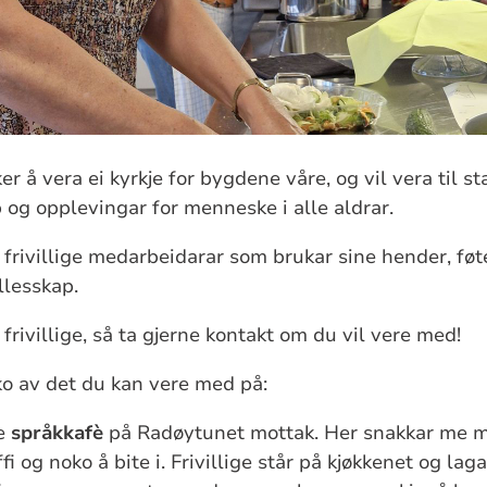
r å vera ei kyrkje for bygdene våre, og vil vera til s
p og opplevingar for menneske i alle aldrar.
 frivillige medarbeidarar som brukar sine hender, føte
ellesskap.
e frivillige, så ta gjerne kontakt om du vil vere med!
 av det du kan vere med på:
me
språkkafè
på Radøytunet mottak. Her snakkar me 
fi og noko å bite i. Frivillige står på kjøkkenet og laga