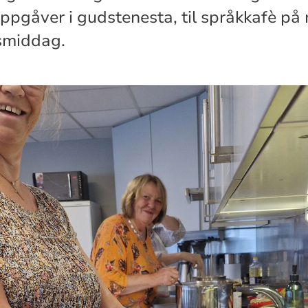
oppgåver i gudstenesta, til språkkafè på 
smiddag.