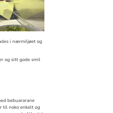
tades i nærmiljøet og
r og sitt gode smil
med bebuararane
r til noko enkelt og