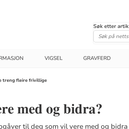
Søk etter arti
IRMASJON
VIGSEL
GRAVFERD
 treng fleire frivillige
ere med og bidra?
gåver til deg som vil vere med og bidra i