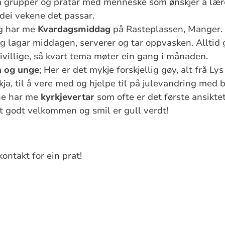
må grupper og pratar med menneske som ønskjer å lære
d dei vekene det passar.
g har me
Kvardagsmiddag
på Rasteplassen, Manger. D
og lagar middagen, serverer og tar oppvasken. Alltid
rivillige, så kvart tema møter ein gang i månaden.
n og unge
; Her er det mykje forskjellig gøy, alt frå L
rkja, til å vere med og hjelpe til på julevandring me
ne har me
kyrkjevertar
som ofte er det første ansikte
Eit godt velkommen og smil er gull verdt!
kontakt for ein prat!