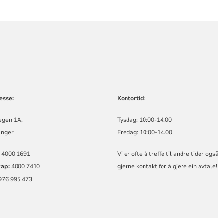
ORMASJON
esse:
Kontortid:
egen 1A,
Tysdag: 10:00-14.00
anger
Fredag: 10:00-14.00
4000 1691
Vi er ofte å treffe til andre tider ogs
kap:
4000 7410
gjerne kontakt for å gjere ein avtale!
976 995 473