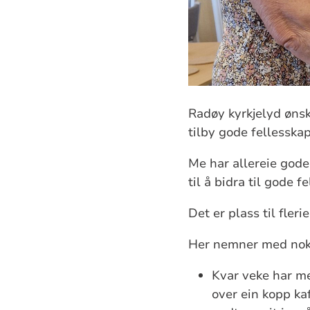
Radøy kyrkjelyd ønske
tilby gode fellesska
Me har allereie gode
til å bidra til gode f
Det er plass til fleri
Her nemner med noko
Kvar veke har 
over ein kopp kaf