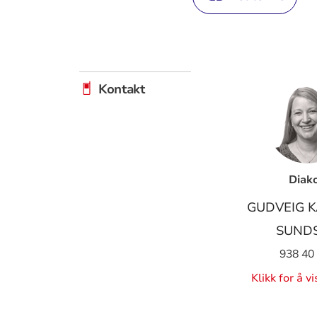
Kontakt
Diak
GUDVEIG K
SUND
938 40
Klikk for å v