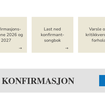
er
irmasjons-
Last ned
Varsle 
ene 2026 og
konfirmant-
kritikkver
2027
songbok
forhol
L KONFIRMASJON