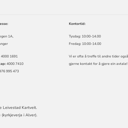
esse:
Kontortid:
egen 1A,
Tysdag: 10:00-14.00
anger
Fredag: 10:00-14.00
4000 1691
Vi er ofte å treffe til andre tider ogs
kap:
4000 7410
gjerne kontakt for å gjere ein avtale!
976 995 473
e Leivestad Kartveit.
kyrkjeverja i Alver).