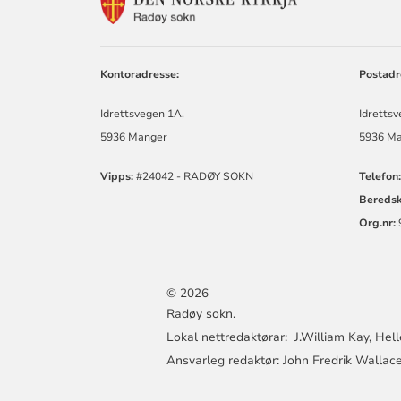
FOR
RADØY
SOKN
Kontoradresse:
Postadr
Idrettsvegen 1A,
Idrettsv
5936 Manger
5936 M
Vipps:
#24042 - RADØY SOKN
Telefon:
Bereds
Org.nr:
© 2026
Radøy sokn.
Lokal nettredaktørar: J.William Kay, Hell
Ansvarleg redaktør: John Fredrik Wallace (