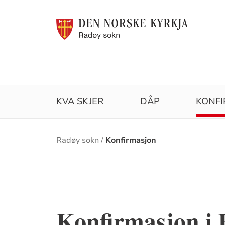
KVA SKJER
DÅP
KONF
Brødsmulesti
Radøy sokn
Konfirmasjon
Konfirmasjon i