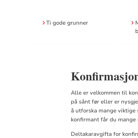
Ti gode grunner
M
b
Konfirmasjon 
Alle er velkommen til konfi
på sånt før eller er nysg
å utforska mange viktig
konfirmant får du mange 
Deltakaravgifta for konfi