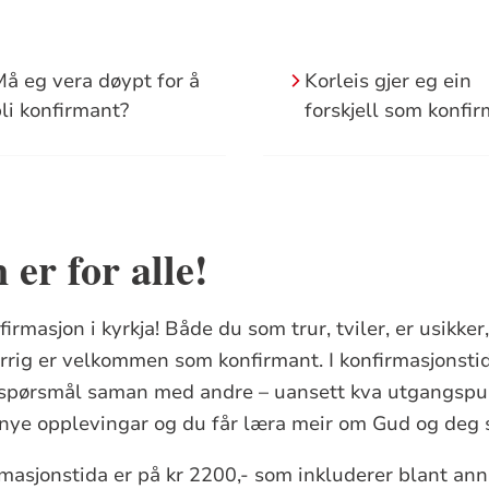
å eg vera døypt for å
Korleis gjer eg ein
li konfirmant?
forskjell som konfi
er for alle!
rmasjon i kyrkja! Både du som trur, tviler, er usikker, 
jerrig er velkommen som konfirmant. I konfirmasjonsti
e spørsmål saman med andre – uansett kva utgangspu
nye opplevingar og du får læra meir om Gud og deg s
rmasjonstida er på kr 2200,- som inkluderer blant an