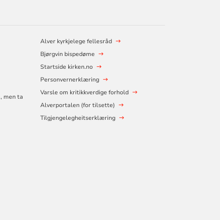
Alver kyrkjelege fellesråd
Bjørgvin bispedøme
Startside kirken.no
Personvernerklæring
Varsle om kritikkverdige forhold
å, men ta
Alverportalen (for tilsette)
Tilgjengelegheitserklæring