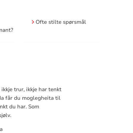
Ofte stilte spørsmål
rmant?
ikkje trur, ikkje har tenkt
da får du moglegheita til
nkt du har. Som
jølv.
na