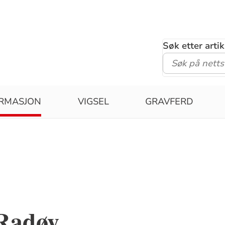
Søk etter arti
IRMASJON
VIGSEL
GRAVFERD
 Radøy