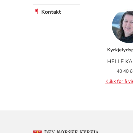
Kontakt
Kyrkjelyds
HELLE KA
40 40 6
Klikk for å v
KONTAKTINF