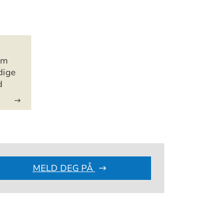
om
dige
d
MELD DEG PÅ