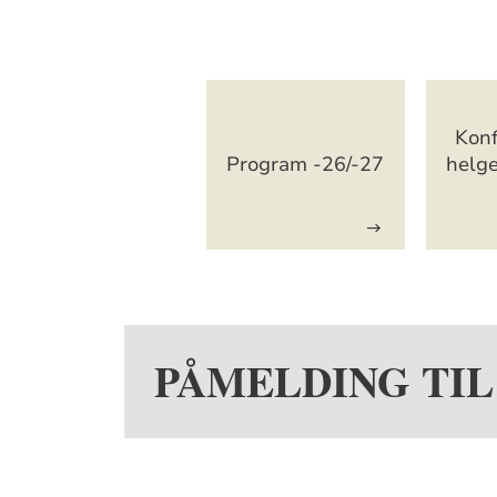
Artikkelsnarveg
Konf
Program -26/-27
helg
PÅMELDING TI