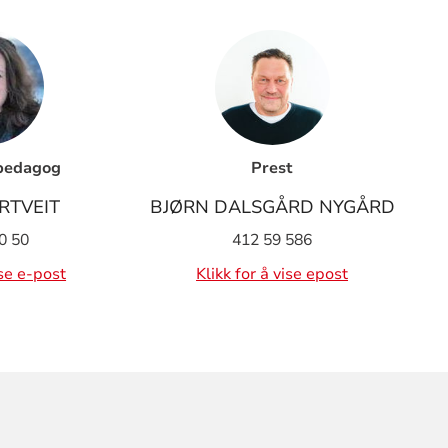
pedagog
Prest
RTVEIT
BJØRN DALSGÅRD NYGÅRD
0 50
412 59 586
ise e-post
Klikk for å vise epost
ORMASJON