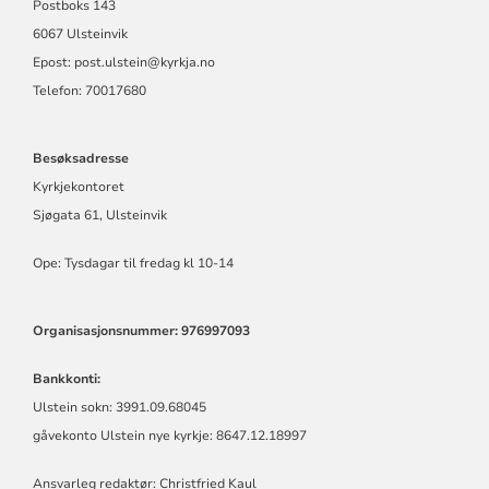
Postboks 143
6067 Ulsteinvik
Epost:
post.ulstein@kyrkja.no
Telefon: 70017680
Besøksadresse
Kyrkjekontoret
Sjøgata 61, Ulsteinvik
Ope: Tysdagar til fredag kl 10-14
Organisasjonsnummer: 976997093
Bankkonti:
Ulstein sokn: 3991.09.68045
gåvekonto Ulstein nye kyrkje: 8647.12.18997
Ansvarleg redaktør: Christfried Kaul