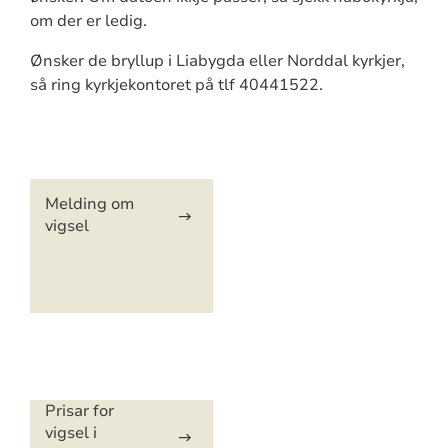
om der er ledig.
Ønsker de bryllup i Liabygda eller Norddal kyrkjer,
så ring kyrkjekontoret på tlf 40441522.
Artikkelsnarveger
Melding om
vigsel
Artikkelsnarveger
Prisar for
vigsel i