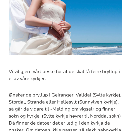
Vi vil gjere vårt beste for at de skal få feire bryllup i
ei av våre kyrkjer.
Ønsker de bryllup i Geiranger, Valldal (Sylte kyrkje),
Stordal, Stranda eller Hellesylt (Sunnylven kyrkje),
så går de vidare til «Melding om vigsel» og finner
sokn og kyrkje. (Sylte kyrkje høyrer til Norddal sokn)
Då finner de datoer det er ledig i den kyrkja de
ønsker. Om datoen ikkje passer, så sjekk nabokyrkja,