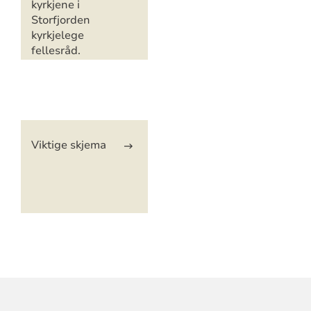
kyrkjene i
Storfjorden
kyrkjelege
fellesråd.
Artikkelsnarveger
Viktige skjema