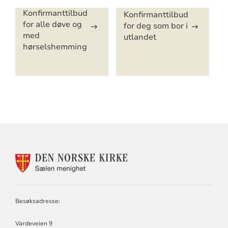
Konfirmanttilbud
Konfirmanttilbud
for alle døve og
for deg som bor i
med
utlandet
hørselshemming
KONTAKTINFORMASJON
FOR
SÆLEN
MENIGHET
Besøksadresse:
Vardeveien 9