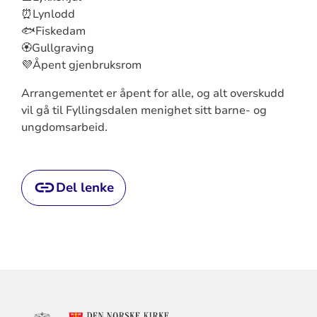
⏰️Lynlodd
🐟Fiskedam
🏵Gullgraving
💜Åpent gjenbruksrom
Arrangementet er åpent for alle, og alt overskudd
vil gå til Fyllingsdalen menighet sitt barne- og
ungdomsarbeid.
Del lenke