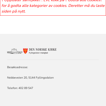
\"Oppdater samtykke\". Evt. klikk på \"Godta alle cookies\"
for å godta alle kategorier av cookies. Deretter må du laste
siden på nytt.
KONTAKTINFORMASJON
FOR
FYLLINGSDALEN
MENIGHET
Besøksadresse:
Nebbeveien 20, 5144 Fyllingsdalen
Telefon:
402 89 547