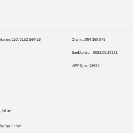
ORMASJON
åkenes 250, 5152 BØNES
Org.nr.: 984 269 978
Bankkonto: 5083.05.32231
VIPPS: nr. 12620
Linton
rr@gmail.com