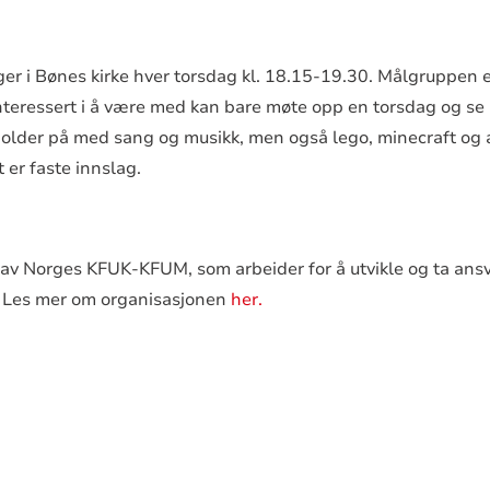
r i Bønes kirke hver torsdag kl. 18.15-19.30. Målgruppen er
nteressert i å være med kan bare møte opp en torsdag og se
older på med sang og musikk, men også lego, minecraft og a
 er faste innslag.
v Norges KFUK-KFUM, som arbeider for å utvikle og ta ans
. Les mer om organisasjonen
her.