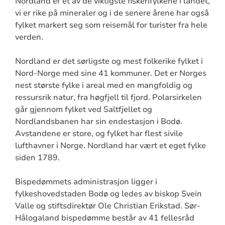
Nordland er et av de viktigste fiskerifylkene i landet,
vi er rike på mineraler og i de senere årene har også
fylket markert seg som reisemål for turister fra hele
verden.
Nordland er det sørligste og mest folkerike fylket i
Nord-Norge med sine 41 kommuner. Det er Norges
nest største fylke i areal med en mangfoldig og
ressursrik natur, fra høgfjell til fjord. Polarsirkelen
går gjennom fylket ved Saltfjellet og
Nordlandsbanen har sin endestasjon i Bodø.
Avstandene er store, og fylket har flest sivile
lufthavner i Norge. Nordland har vært et eget fylke
siden 1789.
Bispedømmets administrasjon ligger i
fylkeshovedstaden Bodø og ledes av biskop Svein
Valle og stiftsdirektør Ole Christian Erikstad. Sør-
Hålogaland bispedømme består av 41 fellesråd