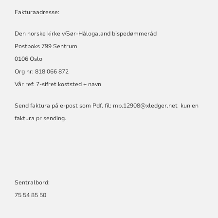
Fakturaadresse:
Den norske kirke v/Sør-Hålogaland bispedømmeråd
Postboks 799 Sentrum
0106 Oslo
Org nr: 818 066 872
Vår ref: 7-sifret koststed + navn
Send faktura på e-post som Pdf. fil:
mb.12908@xledger.net
kun en
faktura pr sending.
Sentralbord:
75 54 85 50