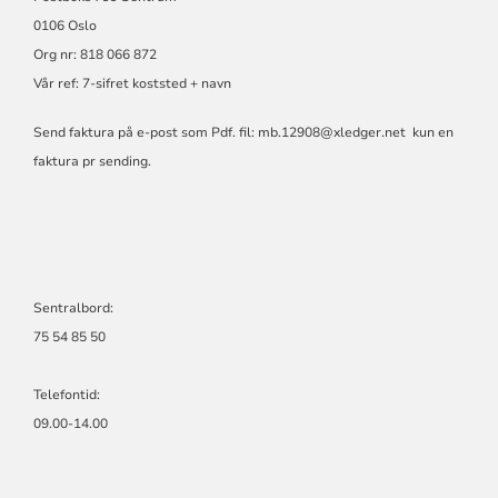
0106 Oslo
Org nr: 818 066 872
Vår ref: 7-sifret koststed + navn
Send faktura på e-post som Pdf. fil:
mb.12908@xledger.net
kun en
faktura pr sending.
Sentralbord:
75 54 85 50
Telefontid:
09.00-14.00