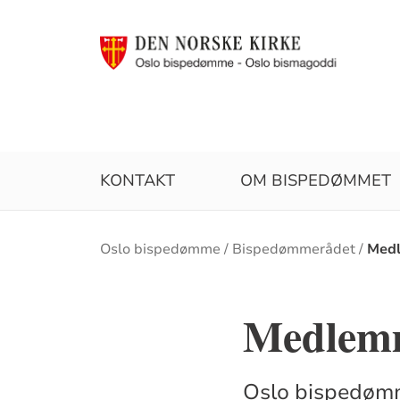
KONTAKT
OM BISPEDØMMET
Brødsmulesti
Oslo bispedømme
Bispedømmerådet
Medl
Medlemm
Oslo bispedøm