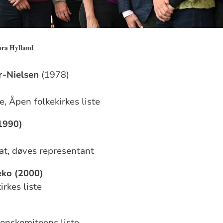
ora Hylland
r-Nielsen
(1978)
e, Åpen folkekirkes liste
1990)
at, døves representant
ko (2000)
irkes liste
jonskomiteens liste