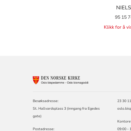
NIEL
95 15 7
Klikk for å v
KONTAKTINF
FOR
OSLO
BISPEDØMME
Besøksadresse:
23 30 11
St. Hallvardsplass 3 (inngang fra Egedes
oslo.bi
gate)
Kontoret
Postadresse:
09:00 - 