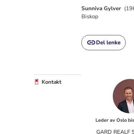
Sunniva Gylver
(19
Biskop
Del lenke
Kontakt
Leder av Oslo b
GARD REALF 