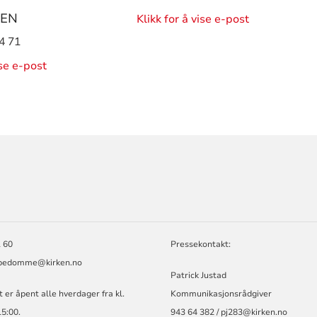
SEN
Klikk for å vise e-post
4 71
ise e-post
ORMASJON
 60
Pressekontakt:
spedomme@kirken.no
Patrick Justad
 er åpent alle hverdager fra kl.
Kommunikasjonsrådgiver
15:00.
943 64 382 / pj283@kirken.no