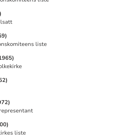
)
ilsatt
59)
onskomiteens liste
1965)
olkekirke
52)
972)
 representant
00)
irkes liste