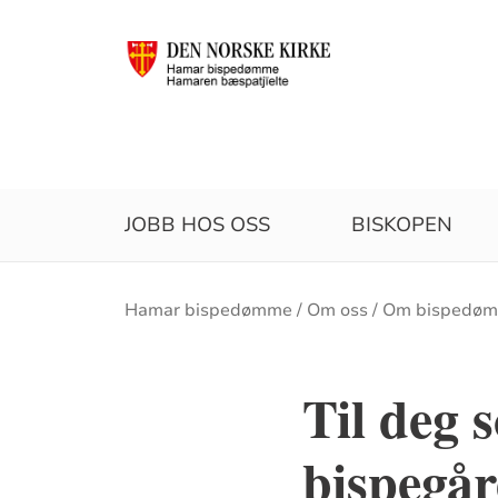
JOBB HOS OSS
BISKOPEN
Brødsmulesti
Hamar bispedømme
Om oss
Om bispedø
Til deg 
bispegå