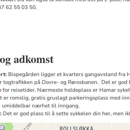
+47 62 55 03 50.
 og adkomst
ort:
Bispegården ligger et kvarters gangavstand fra H
or togtrafikken på Dovre- og Rørosbanen. Det er go
o
for reisetider. Nærmeste holdeplass er Hamar syke
t er romslig, gratis gruslagt parkeringsplass med inn
i umiddelbar nærhet til inngang.
:
Det er god plass til å sette sykkelen din her, men ik