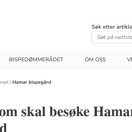
Søk etter artik
BISPEDØMMERÅDET
OM OSS
V
mmet
Hamar bispegård
som skal besøke Hama
rd