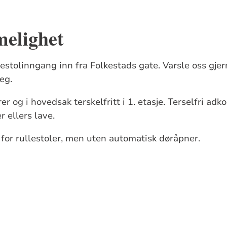
elighet
estolinngang inn fra Folkestads gate. Varsle oss gjer
deg.
er og i hovedsak terskelfritt i 1. etasje. Terselfri adk
r ellers lave.
for rullestoler, men uten automatisk døråpner.