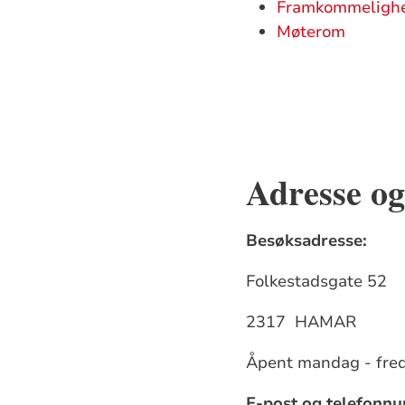
Framkommeligh
Møterom
Adresse og
Besøksadresse:
Folkestadsgate 52
2317 HAMAR
Åpent mandag - fredag
E-post og telefonn