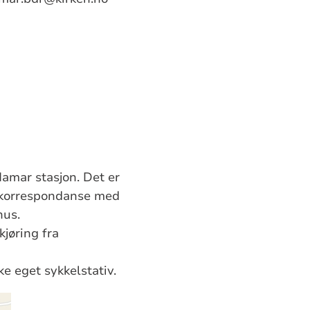
amar stasjon. Det er
d korrespondanse med
hus.
kjøring fra
ke eget sykkelstativ.