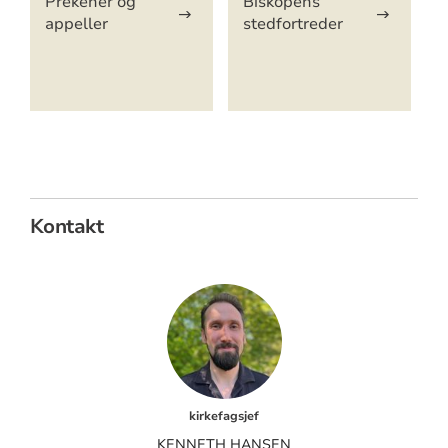
Prekener og
Biskopens
appeller
stedfortreder
Kontakt
kirkefagsjef
KENNETH HANSEN