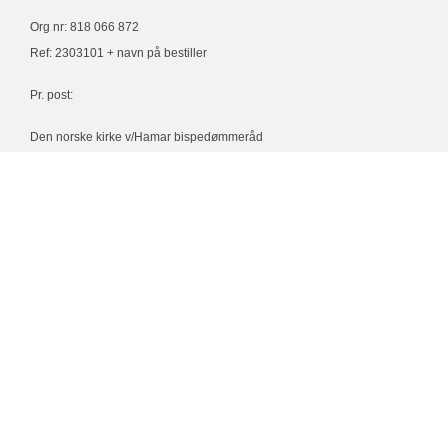
Org nr: 818 066 872
Ref: 2303101 + navn på bestiller
Pr. post:
Den norske kirke v/Hamar bispedømmeråd
Postboks 799 Sentrum
0106 Oslo
Vi ber om 30 dagers betalingsbetingelse.
Ved vold og seksuelle overgrep
i kristen sammenheng:
kontakt Kirkelig ressurssenter
Tlf:
23 22 79 30
post@kirkeligressurssenter.no