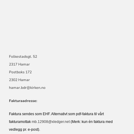
Folkestadsgt. 52
2317 Hamar
Postboks 172
2302 Hamar
hamar.bdr@kirken.no
Fakturaadresse:
Faktura sendes som EHF. Alternativt som pdf-faktura til vårt
fakturamottak
mb.12908@xledger.net
(Merk: kun én faktura med
vedlegg pr. e-post).