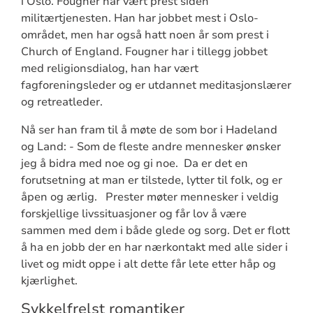
i Oslo. Fougner har vært prest siden
militærtjenesten. Han har jobbet mest i Oslo-
området, men har også hatt noen år som prest i
Church of England. Fougner har i tillegg jobbet
med religionsdialog, han har vært
fagforeningsleder og er utdannet meditasjonslærer
og retreatleder.
Nå ser han fram til å møte de som bor i Hadeland
og Land: - Som de fleste andre mennesker ønsker
jeg å bidra med noe og gi noe.
Da er det en
forutsetning at man er tilstede, lytter til folk, og er
åpen og ærlig.
Prester møter mennesker i veldig
forskjellige livssituasjoner og får lov å være
sammen med dem i både glede og sorg. Det er flott
å ha en jobb der en har nærkontakt med alle sider i
livet og midt oppe i alt dette får lete etter håp og
kjærlighet.
Sykkelfrelst romantiker