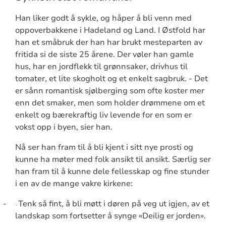
Han liker godt å sykle, og håper å bli venn med
oppoverbakkene i Hadeland og Land. I Østfold har
han et småbruk der han har brukt mesteparten av
fritida si de siste 25 årene. Der vøler han gamle
hus, har en jordflekk til grønnsaker, drivhus til
tomater, et lite skogholt og et enkelt sagbruk. - Det
er sånn romantisk sjølberging som ofte koster mer
enn det smaker, men som holder drømmene om et
enkelt og bærekraftig liv levende for en som er
vokst opp i byen, sier han.
Nå ser han fram til å bli kjent i sitt nye prosti og
kunne ha møter med folk ansikt til ansikt. Særlig ser
han fram til å kunne dele fellesskap og fine stunder
i en av de mange vakre kirkene:
-
Tenk så fint, å bli møtt i døren på veg ut igjen, av et
-
landskap som fortsetter å synge «Deilig er jorden».