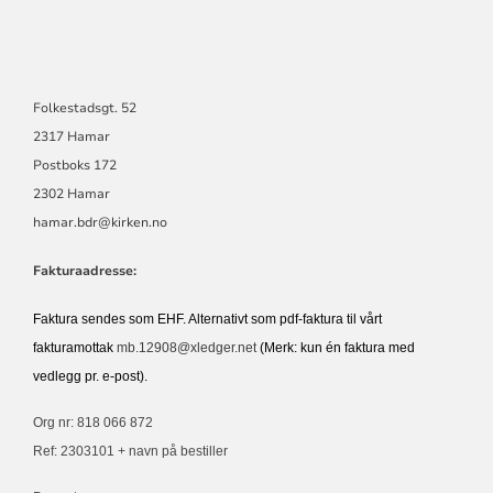
Folkestadsgt. 52
2317 Hamar
Postboks 172
2302 Hamar
hamar.bdr@kirken.no
Fakturaadresse:
Faktura sendes som EHF. Alternativt som pdf-faktura til vårt
fakturamottak
mb.12908@xledger.net
(Merk: kun én faktura med
vedlegg pr. e-post).
Org nr: 818 066 872
Ref: 2303101 + navn på bestiller