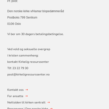
Pr. post:
Den norske kirke v/Hamar bispedømmeråd
Postboks 799 Sentrum
0106 Oslo
Vi ber om 30 dagers betalingsbetingelse.
Ved vold og seksuelle overgrep
i kristen sammenheng:
kontakt Kirkelig ressurssenter
Tlf:
23 22 79 30
post@kirkeligressurssenter.no
Kontakt oss
For ansatte
Nettsiden til kirken sentralt
Personvern i Den norske kirke