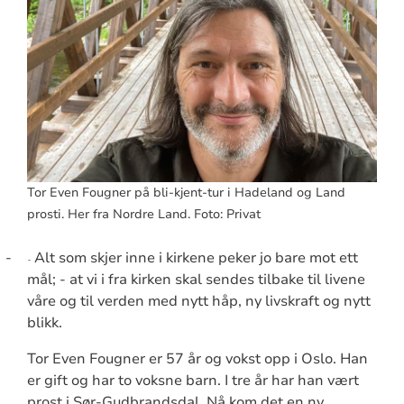
Tor Even Fougner på bli-kjent-tur i Hadeland og Land
prosti. Her fra Nordre Land. Foto: Privat
-
Alt som skjer inne i kirkene peker jo bare mot ett
-
mål; - at vi i fra kirken skal sendes tilbake til livene
våre og til verden med nytt håp, ny livskraft og nytt
blikk.
Tor Even Fougner er 57 år og vokst opp i Oslo. Han
er gift og har to voksne barn.
I tre år har han vært
prost i Sør-Gudbrandsdal. Nå kom det en ny