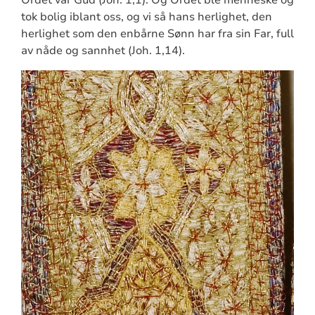
Ordet var Gud (Joh. 1,1). Og Ordet ble menneske og
tok bolig iblant oss, og vi så hans herlighet, den
herlighet som den enbårne Sønn har fra sin Far, full
av nåde og sannhet (Joh. 1,14).