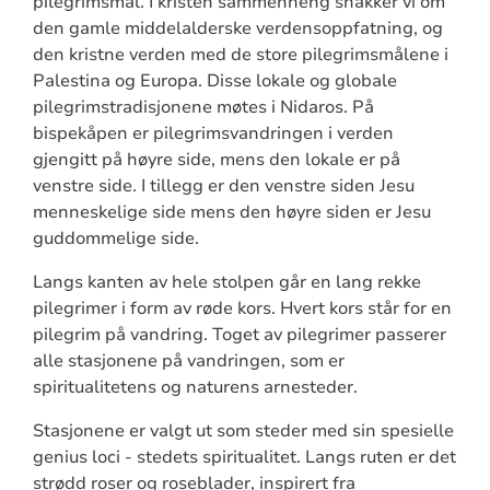
pilegrimsmål. I kristen sammenheng snakker vi om
den gamle middelalderske verdensoppfatning, og
den kristne verden med de store pilegrimsmålene i
Palestina og Europa. Disse lokale og globale
pilegrimstradisjonene møtes i Nidaros. På
bispekåpen er pilegrimsvandringen i verden
gjengitt på høyre side, mens den lokale er på
venstre side. I tillegg er den venstre siden Jesu
menneskelige side mens den høyre siden er Jesu
guddommelige side.
Langs kanten av hele stolpen går en lang rekke
pilegrimer i form av røde kors. Hvert kors står for en
pilegrim på vandring. Toget av pilegrimer passerer
alle stasjonene på vandringen, som er
spiritualitetens og naturens arnesteder.
Stasjonene er valgt ut som steder med sin spesielle
genius loci - stedets spiritualitet. Langs ruten er det
strødd roser og roseblader, inspirert fra