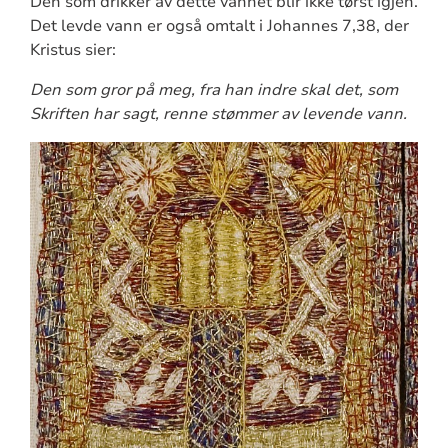
Den som drikker av dette vannet blir ikke tørst igjen.
Det levde vann er også omtalt i Johannes 7,38, der
Kristus sier:
Den som gror på meg, fra han indre skal det, som
Skriften har sagt, renne stømmer av levende vann.