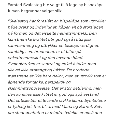
Farstad Svalastog ble valgt til å lage ny bispekåpe.
Juryen begrunner valget slik:
"Svalastog har foreslått en bispekåpe som uttrykker
både prakt og inderlighet. Kåpen vil bli storslagen
på formen og det visuelle helhetsinntrykk. Den
kunstneriske kvalitet blir god også i liturgisk
sammenheng og uttrykker en biskops verdighet,
samtidig som broderiene er et bilde på
enkeltmennesket og den levende hånd.
Symbolbruken er sentral og enkel å tolke, men
likevel ikke avstengt og lukket. De broderte
mønstrene er ikke bare dekor, men et uttrykk som er
åpnende for tanke, perspektiv og
skjønnhetsopplevelse. Det er stor detljering, men
den kunstneriske kvlitet er god ogs åpå avstand.
Det optiske blir et levende stykke kunst. Symbolene
er tydelig kristne, bl. a. med Maria og Barnet. Selv
om stedegenheten er mindre tydelig, er også den