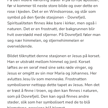
På den videre vandring støter vi på to nye apostler,
før vi kommer til neste store bilde og over dette en
rose i kjeden. Det er en Windsorrose, og står som
symbol på den fjerde stasjonen - Dovrefjell.
Spiritualiteten finnes ikke bare i kirker, men også i
naturen. Det er en frostnatt, der bakgrunnen blir
hvit overstødd med stjerner. På Dovrefjell føler man
seg nær himmelen, og stjernehimmelen er
overveldende.
Bildet tilknyttet denne stasjonen er Jesus på korset.
Han er utstrakt mellom himmel og jord. Korset
løftes av en seraf med sine seks røde vinger, og
Jesus er omgitt av sin mor Maria og Johannes. Her
avluttes Jesu liv som menneske. Frostnatten
symboliserer nettopp dette tapet av Jesus. Men det
er trøst å finne i troen, og den kan finnes i naturen,
som på Dovrefjell. Den kan også finnes andre
steder, slik som her symbolisert med de to blå