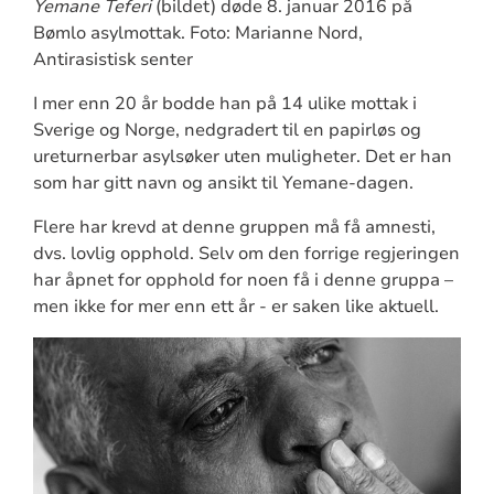
Yemane Teferi
(bildet) døde 8. januar 2016 på
Bømlo asylmottak. Foto: Marianne Nord,
Antirasistisk senter
I mer enn 20 år bodde han på 14 ulike mottak i
Sverige og Norge, nedgradert til en papirløs og
ureturnerbar asylsøker uten muligheter. Det er han
som har gitt navn og ansikt til Yemane-dagen.
Flere har krevd at denne gruppen må få amnesti,
dvs. lovlig opphold. Selv om den forrige regjeringen
har åpnet for opphold for noen få i denne gruppa –
men ikke for mer enn ett år - er saken like aktuell.