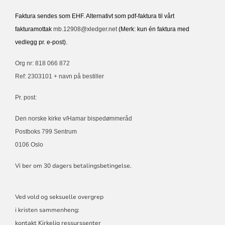
Faktura sendes som EHF. Alternativt som pdf-faktura til vårt
fakturamottak
mb.12908@xledger.net
(Merk: kun én faktura med
vedlegg pr. e-post).
Org nr: 818 066 872
Ref: 2303101 + navn på bestiller
Pr. post:
Den norske kirke v/Hamar bispedømmeråd
Postboks 799 Sentrum
0106 Oslo
Vi ber om 30 dagers betalingsbetingelse.
Ved vold og seksuelle overgrep
i kristen sammenheng:
kontakt Kirkelig ressurssenter