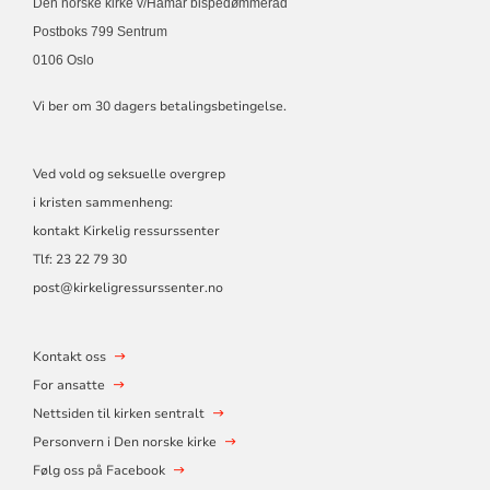
Den norske kirke v/Hamar bispedømmeråd
Postboks 799 Sentrum
0106 Oslo
Vi ber om 30 dagers betalingsbetingelse.
Ved vold og seksuelle overgrep
i kristen sammenheng:
kontakt Kirkelig ressurssenter
Tlf:
23 22 79 30
post@kirkeligressurssenter.no
Kontakt oss
For ansatte
Nettsiden til kirken sentralt
Personvern i Den norske kirke
Følg oss på Facebook