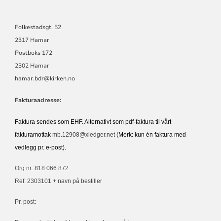
Folkestadsgt. 52
2317 Hamar
Postboks 172
2302 Hamar
hamar.bdr@kirken.no
Fakturaadresse:
Faktura sendes som EHF. Alternativt som pdf-faktura til vårt
fakturamottak
mb.12908@xledger.net
(Merk: kun én faktura med
vedlegg pr. e-post).
Org nr: 818 066 872
Ref: 2303101 + navn på bestiller
Pr. post: