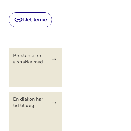
Del lenke
Artikkelsnarveger
Presten er en
å snakke med
En diakon har
tid til deg