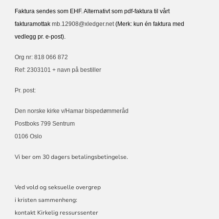
Faktura sendes som EHF. Alternativt som pdf-faktura til vårt
fakturamottak
mb.12908@xledger.net
(Merk: kun én faktura med
vedlegg pr. e-post).
Org nr: 818 066 872
Ref: 2303101 + navn på bestiller
Pr. post:
Den norske kirke v/Hamar bispedømmeråd
Postboks 799 Sentrum
0106 Oslo
Vi ber om 30 dagers betalingsbetingelse.
Ved vold og seksuelle overgrep
i kristen sammenheng:
kontakt Kirkelig ressurssenter