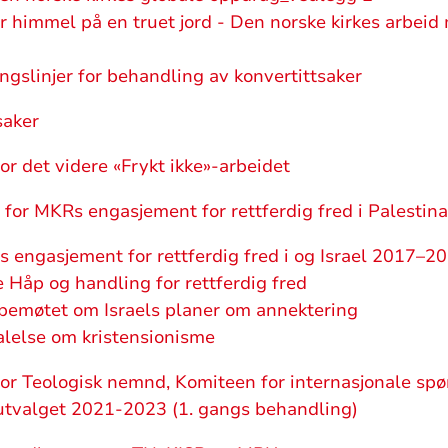
immel på en truet jord - Den norske kirkes arbeid 
slinjer for behandling av konvertittsaker
saker
r det videre «Frykt ikke»-arbeidet
for MKRs engasjement for rettferdig fred i Palestin
s engasjement for rettferdig fred i og Israel 2017–20
e Håp og handling for rettferdig fred
spemøtet om Israels planer om annektering
alelse om kristensionisme
or Teologisk nemnd, Komiteen for internasjonale sp
tvalget 2021-2023 (1. gangs behandling)