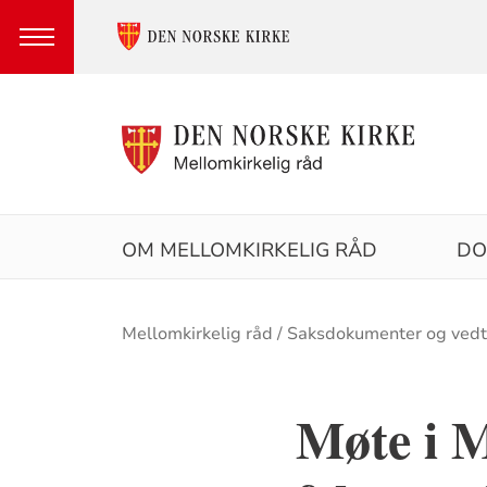
Hovedmeny
OM MELLOMKIRKELIG RÅD
DO
Brødsmulesti
Mellomkirkelig råd
Saksdokumenter og ved
Møte i M