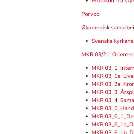
Protokoll fra s
Porvoo
Økumenisk samarbei
Svenska kyrkans 
MKR 03/21: Orienter
MKR 03_1_Interre
MKR 03_1a_Livets
MKR 03_2a_Kron
MKR 03_3_Årspla
MKR 03_4_Samar
MKR 03_5_Handli
MKR 03_6_1_Den 
MKR 03_6_1a_Den
MKR 03_6_1b_Den