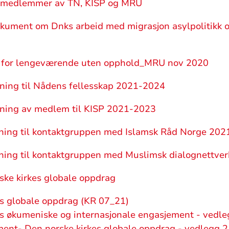
g medlemmer av TN, KISP og MRU
kument om Dnks arbeid med migrasjon asylpolitikk o
id for lengeværende uten opphold_MRU nov 2020
ing til Nådens fellesskap 2021-2024
ing av medlem til KISP 2021-2023
ing til kontaktgruppen med Islamsk Råd Norge 20
ing til kontaktgruppen med Muslimsk dialognettve
ke kirkes globale oppdrag
es globale oppdrag (KR 07_21)
es økumeniske og internasjonale engasjement - vedle
nt- Den norske kirkes globale oppdrag - vedlegg 2