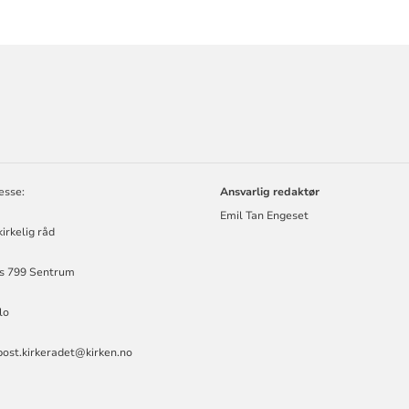
ORMASJON
LIG
esse:
Ansvarlig redaktør
Emil Tan Engeset
irkelig råd
s 799 Sentrum
lo
post.kirkeradet@kirken.no