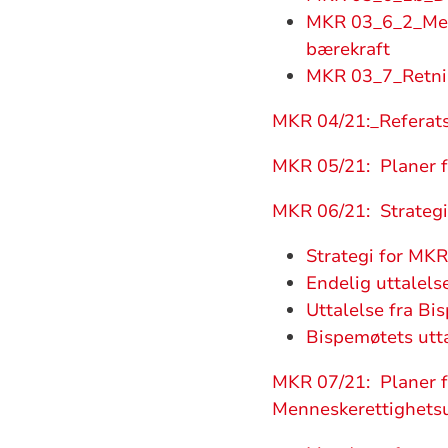
MKR 03_6_2_Mer h
bærekraft
MKR 03_7_Retning
MKR 04/21:_Referat
MKR 05/21: Planer fo
MKR 06/21: Strategi 
Strategi for MKR
Endelig uttalels
Uttalelse fra Bi
Bispemøtets utt
MKR 07/21: Planer f
Menneskerettighetsu