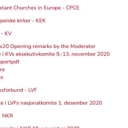
stant Churches in Europe - CPCE
peiske kirker - KEK
 - KV
20 Opening remarks by the Moderator
e i KVs eksekutivkomite 9.-13. november 2020
eportpdf
re
ss
nsforbund - LVF
te i LVFs nasjonalkomite 1. desember 2020
- NKR