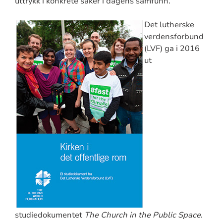
uttrykk i konkrete saker i dagens samfunn.
Det lutherske
verdensforbund
(LVF) ga i 2016
ut
studiedokumentet
The Church in the Public Space
.