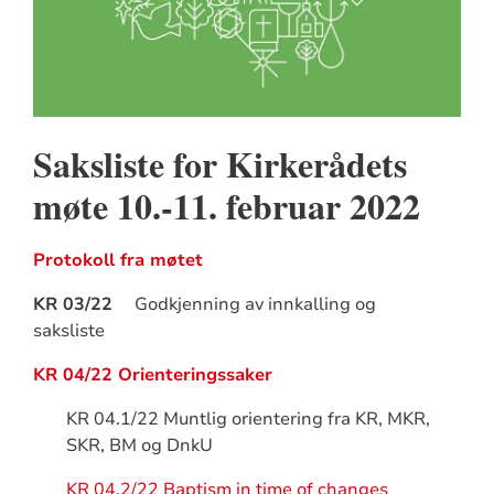
Saksliste for Kirkerådets
møte 10.-11. februar 2022
Protokoll fra møtet
KR 03/22
Godkjenning av innkalling og
saksliste
KR 04/22 Orienteringssaker
KR 04.1/22 Muntlig orientering fra KR, MKR,
SKR, BM og DnkU
KR 04.2/22 Baptism in time of changes