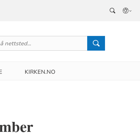
E
KIRKEN.NO
ember