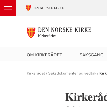
Hovedmeny
OM KIRKERÅDET
SAKSGANG
Brødsmulesti
Kirkerådet
Saksdokumenter og vedtak
Kir
Kirkeråd