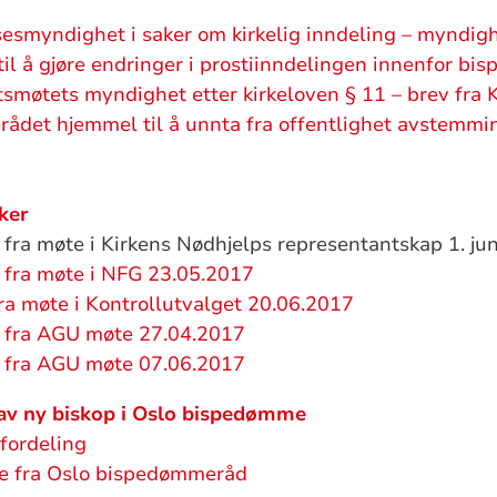
esmyndighet i saker om kirkelig inndeling – myndighe
l å gjøre endringer i prostiinndelingen innenfor b
smøtets myndighet etter kirkeloven § 11 – brev fra
rådet hjemmel til å unnta fra offentlighet avstemmi
aker
 fra møte i Kirkens Nødhjelps representantskap 1. ju
l fra møte i NFG 23.05.2017
ra møte i Kontrollutvalget 20.06.2017
l fra AGU møte 27.04.2017
l fra AGU møte 07.06.2017
 av ny biskop i Oslo bispedømme
ordeling
se fra Oslo bispedømmeråd