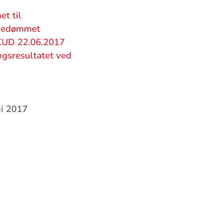
t til
ispedømmet
 KUD 22.06.2017
ngsresultatet ved
ni 2017