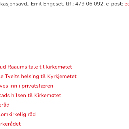
asjonsavd., Emil Engeset, tlf.: 479 06 092, e-post:
e
rud Raaums tale til kirkemøtet
e Tveits helsing til Kyrkjemøtet
ves inn i privatsfæren
tads hilsen til Kirkemøtet
eråd
lomkirkelig råd
irkerådet