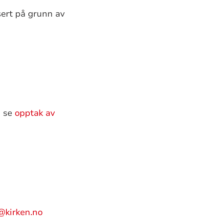
sert på grunn av
n se
opptak av
@kirken.no