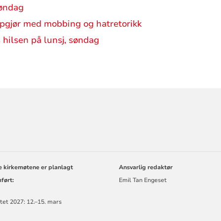
søndag
ppgjør med mobbing og hatretorikk
 hilsen på lunsj, søndag
ORMASJON
e kirkemøtene er planlagt
Ansvarlig redaktør
ført:
Emil Tan Engeset
tet 2027: 12.–15. mars