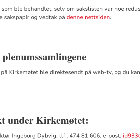
 som ble behandlet, selv om sakslisten var noe redu
se sakspapir og vedtak på
denne nettsiden
.
v plenumssamlingene
å Kirkemøtet ble direktesendt på web-tv, og du ka
kt under Kirkemøtet:
ør Ingeborg Dybvig, tlf.: 474 81 606, e-post:
id933