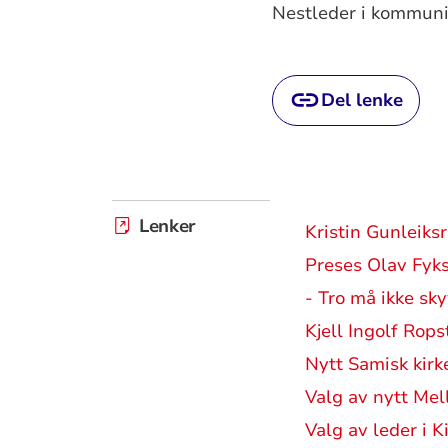
Nestleder i kommunik
Del lenke
Lenker
Kristin Gunleiks
Preses Olav Fyks
- Tro må ikke sky
Kjell Ingolf Rops
Nytt Samisk kirk
Valg av nytt Mel
Valg av leder i K