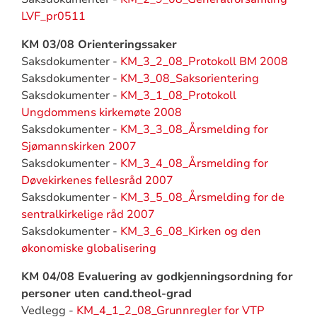
LVF_pr0511
KM 03/08 Orienteringssaker
Saksdokumenter -
KM_3_2_08_Protokoll BM 2008
Saksdokumenter -
KM_3_08_Saksorientering
Saksdokumenter -
KM_3_1_08_Protokoll
Ungdommens kirkemøte 2008
Saksdokumenter -
KM_3_3_08_Årsmelding for
Sjømannskirken 2007
Saksdokumenter -
KM_3_4_08_Årsmelding for
Døvekirkenes fellesråd 2007
Saksdokumenter -
KM_3_5_08_Årsmelding for de
sentralkirkelige råd 2007
Saksdokumenter -
KM_3_6_08_Kirken og den
økonomiske globalisering
KM 04/08 Evaluering av godkjenningsordning for
personer uten cand.theol-grad
Vedlegg -
KM_4_1_2_08_Grunnregler for VTP