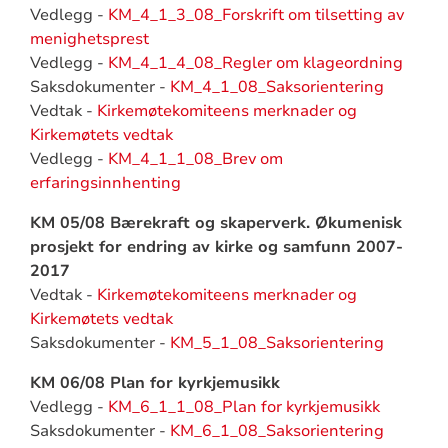
Vedlegg -
KM_4_1_3_08_Forskrift om tilsetting av
menighetsprest
Vedlegg -
KM_4_1_4_08_Regler om klageordning
Saksdokumenter -
KM_4_1_08_Saksorientering
Vedtak -
Kirkemøtekomiteens merknader og
Kirkemøtets vedtak
Vedlegg -
KM_4_1_1_08_Brev om
erfaringsinnhenting
KM 05/08 Bærekraft og skaperverk. Økumenisk
prosjekt for endring av kirke og samfunn 2007-
2017
Vedtak -
Kirkemøtekomiteens merknader og
Kirkemøtets vedtak
Saksdokumenter -
KM_5_1_08_Saksorientering
KM 06/08 Plan for kyrkjemusikk
Vedlegg -
KM_6_1_1_08_Plan for kyrkjemusikk
Saksdokumenter -
KM_6_1_08_Saksorientering