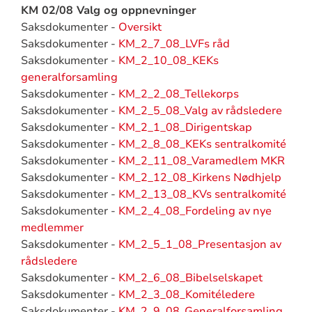
KM 02/08 Valg og oppnevninger
Saksdokumenter -
Oversikt
Saksdokumenter -
KM_2_7_08_LVFs råd
Saksdokumenter -
KM_2_10_08_KEKs
generalforsamling
Saksdokumenter -
KM_2_2_08_Tellekorps
Saksdokumenter -
KM_2_5_08_Valg av rådsledere
Saksdokumenter -
KM_2_1_08_Dirigentskap
Saksdokumenter -
KM_2_8_08_KEKs sentralkomité
Saksdokumenter -
KM_2_11_08_Varamedlem MKR
Saksdokumenter -
KM_2_12_08_Kirkens Nødhjelp
Saksdokumenter -
KM_2_13_08_KVs sentralkomité
Saksdokumenter -
KM_2_4_08_Fordeling av nye
medlemmer
Saksdokumenter -
KM_2_5_1_08_Presentasjon av
rådsledere
Saksdokumenter -
KM_2_6_08_Bibelselskapet
Saksdokumenter -
KM_2_3_08_Komitéledere
Saksdokumenter -
KM_2_9_08_Generalforsamling