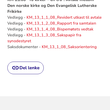
Den norske kirke og Den Evangelisk Lutherske
Frikirke
Vedlegg -
KM_13_1_1_08_Revidert utkast til avtale
Vedlegg -
KM_13_1_2_08_Rapport fra samtalen
Vedlegg -
KM_13_1_4_08_Bispemøtets vedtak
Vedlegg -
KM_13_1_3_08_Sakspapir fra
synodestyret
Saksdokumenter -
KM_13_1_08_Saksorientering
Del lenke