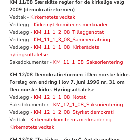
KM 11/08 Særskilte regler for de kirkelige valg
2009 (demokratireformen)
Vedtak -
Kirkemøtets vedtak
Vedlegg -
Kirkemøtekomiteens merknader
Vedlegg -
KM_11_1_2_08_Tilleggsnotat
Vedlegg -
KM_11_1_3_08_Sammenfatning
Vedlegg -
KM_11_1_1_08_Kirkerådets
høringsuttalelse
Saksdokumenter -
KM_11_1_08_Saksorientering
KM 12/08 Demokratireformen i Den norske kirke.
Forslag om endring i lov 7. juni 1996 nr. 31 om
Den norske kirke. Høringsuttalelse
Vedlegg -
KM_12_1_1_08_Notat
Saksdokumenter -
KM_12_1_08_Saksorientering
Vedlegg -
KM_12_1_2_08_Styrket demokrati
Vedtak -
Kirkemøtekomiteens merknader og
Kirkemøtets vedtak
KM 13/08 ”To kirker – én tro”. Avtale mellom