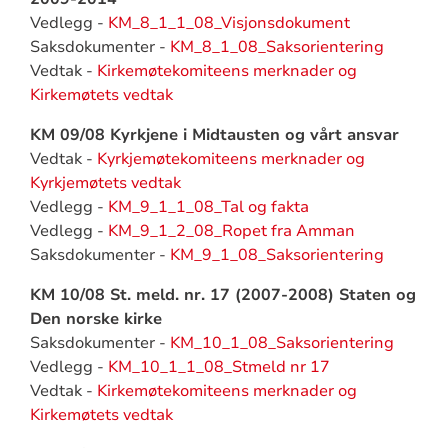
Vedlegg -
KM_8_1_1_08_Visjonsdokument
Saksdokumenter -
KM_8_1_08_Saksorientering
Vedtak -
Kirkemøtekomiteens merknader og
Kirkemøtets vedtak
KM 09/08 Kyrkjene i Midtausten og vårt ansvar
Vedtak -
Kyrkjemøtekomiteens merknader og
Kyrkjemøtets vedtak
Vedlegg -
KM_9_1_1_08_Tal og fakta
Vedlegg -
KM_9_1_2_08_Ropet fra Amman
Saksdokumenter -
KM_9_1_08_Saksorientering
KM 10/08 St. meld. nr. 17 (2007-2008) Staten og
Den norske kirke
Saksdokumenter -
KM_10_1_08_Saksorientering
Vedlegg -
KM_10_1_1_08_Stmeld nr 17
Vedtak -
Kirkemøtekomiteens merknader og
Kirkemøtets vedtak