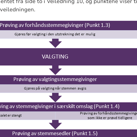
entet fra side to i Veiledning 10, og punktene viser t
 veiledningen.