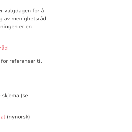
er valgdagen for å
lg av menighetsråd
dningen er en
råd
or referanser til
e skjema (se
val
(nynorsk)