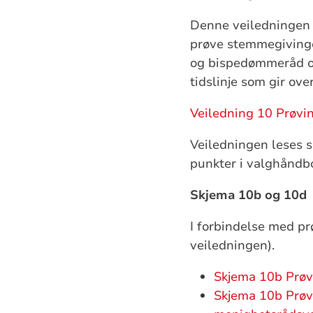
Denne veiledningen f
prøve stemmegivinge
og bispedømmeråd og
tidslinje som gir ove
Veiledning 10 Prøvin
Veiledningen leses 
punkter i valghåndb
Skjema 10b og 10d
I forbindelse med pr
veiledningen).
Skjema 10b Prøvi
Skjema 10b Prøvi