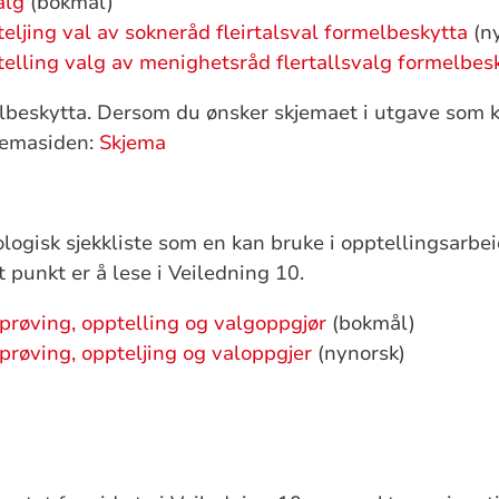
alg
(bokmål)
ljing val av sokneråd fleirtalsval formelbeskytta
(ny
lling valg av menighetsråd flertallsvalg formelbes
lbeskytta. Dersom du ønsker skjemaet i utgave som k
kjemasiden:
Skjema
ologisk sjekkliste som en kan bruke i opptellingsarbei
 punkt er å lese i Veiledning 10.
 prøving, opptelling og valgoppgjør
(bokmål)
 prøving, oppteljing og valoppgjer
(nynorsk)