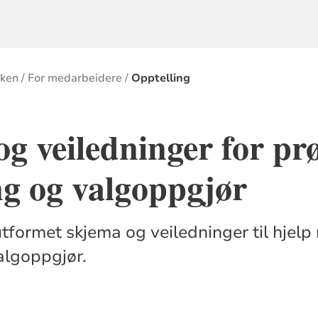
rken
For medarbeidere
Opptelling
g veiledninger for pr
ng og valgoppgjør
utformet skjema og veiledninger til hjelp
algoppgjør.