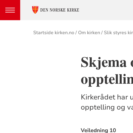
Brødsmulesti
Startside kirken.no
Om kirken
Slik styres ki
Skjema o
opptelli
Kirkerådet har 
opptelling og v
Veiledning 10