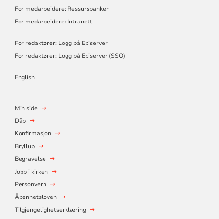
For medarbeidere: Ressursbanken
For medarbeidere: Intranett
For redaktører: Logg på Episerver
For redaktører: Logg på Episerver (SSO)
English
Min side
Dåp
Konfirmasjon
Bryllup
Begravelse
Jobb i kirken
Personvern
Åpenhetsloven
Tilgjengelighetserklæring