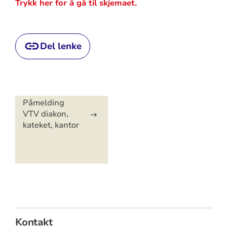
Trykk her for å gå til skjemaet.
Del lenke
Artikkelsnarveger
Påmelding
VTV diakon,
kateket, kantor
Kontakt