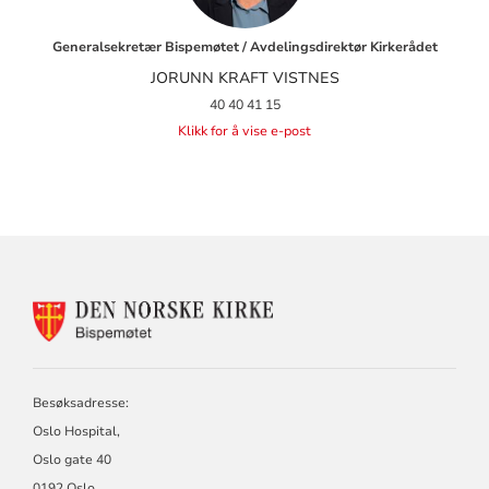
Generalsekretær Bispemøtet / Avdelingsdirektør Kirkerådet
JORUNN KRAFT VISTNES
40 40 41 15
Klikk for å vise e-post
KONTAKTINFORMASJON
FOR
BISPEMØTET
Besøksadresse:
Oslo Hospital,
Oslo gate 40
0192 Oslo