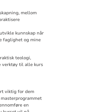
yskapning, mellom
praktisere
 utvikle kunnskap når
ke faglighet og mine
aktisk teologi,
verktøy til alle kurs
rt viktig for dem
l i masterprogrammet
 gjennomføre en
v kurset vil nå