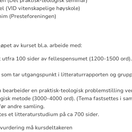
n (Det praktisk-teologisk seminar)
l (VID vitenskapelige høyskole)
him (Presteforeningen)
løpet av kurset bl.a. arbeide med:
t utfra 100 sider av fellespensumet (1200-1500 ord). 
 som tar utgangspunkt i litteraturrapporten og grup
 bearbeider en praktisk-teologisk problemstilling ved
ogisk metode (3000-4000 ord). (Tema fastsettes i sa
før andre samling.
ttes et litteraturstudium på ca 700 sider.
 vurdering må kursdeltakeren