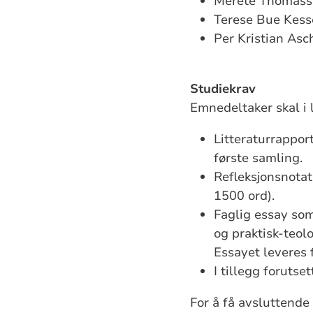
Merete Thomasse
Terese Bue Kesse
Per Kristian Asc
Studiekrav
Emnedeltaker skal i 
Litteraturrappor
første samling.
Refleksjonsnotat
1500 ord).
Faglig essay som
og praktisk-teol
Essayet leveres 
I tillegg forutse
For å få avsluttende