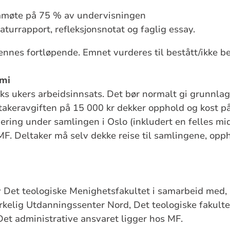
mmøte på 75 % av undervisningen
raturrapport, refleksjonsnotat og faglig essay.
nnes fortløpende. Emnet vurderes til bestått/ikke be
omi
ks ukers arbeidsinnsats. Det bør normalt gi grunnlag
takeravgiften på 15 000 kr dekker opphold og kost p
ering under samlingen i Oslo (inkludert en felles m
F. Deltaker må selv dekke reise til samlingene, opph
v Det teologiske Menighetsfakultet i samarbeid med,
rkelig Utdanningssenter Nord, Det teologiske fakulte
Det administrative ansvaret ligger hos MF.