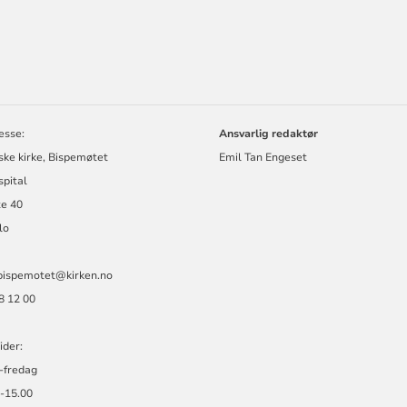
ORMASJON
esse:
Ansvarlig redaktør
ske kirke, Bispemøtet
Emil Tan Engeset
spital
te 40
lo
 bispemotet@kirken.no
08 12 00
ider:
-fredag
0-15.00