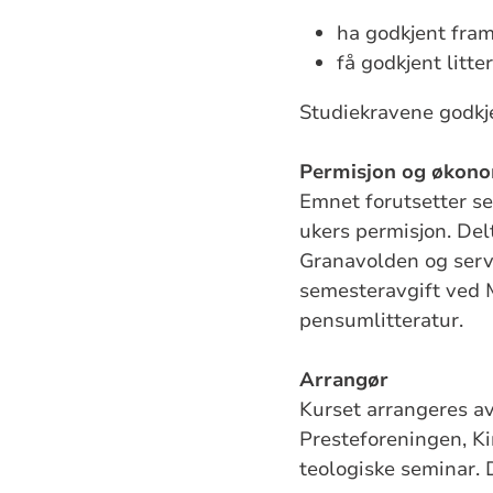
ha godkjent fra
få godkjent litte
Studiekravene godkje
Permisjon og økon
Emnet forutsetter se
ukers permisjon. Del
Granavolden og serv
semesteravgift ved M
pensumlitteratur.
Arrangør
Kurset arrangeres a
Presteforeningen, Ki
teologiske seminar. 