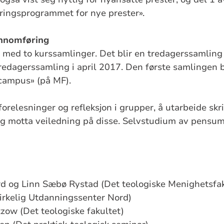
føringsprogrammet for nye prester».
ennomføring
med to kurssamlinger. Det blir en tredagerssamling
iredagerssamling i april 2017. Den første samlingen b
«campus» (på MF).
relesninger og refleksjon i grupper, å utarbeide skrif
g motta veiledning på disse. Selvstudium av pensuml
rd og Linn Sæbø Rystad (Det teologiske Menighetsfak
irkelig Utdanningssenter Nord)
zow (Det teologiske fakultet)