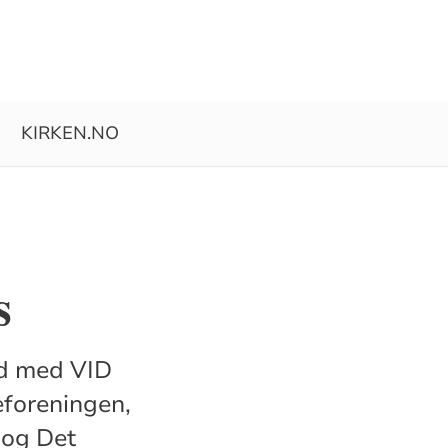
KIRKEN.NO
s
id med VID
eforeningen,
 og Det