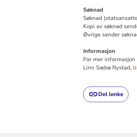
Søknad
Søknad (statsansatte
Kopi av søknad sende
Øvrige sender søkna
Informasjon
For mer informasjon 
Linn Sæbø Rystad,
l
Del lenke