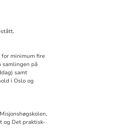
stått.
 for minimum fire
å samlingen på
iddag) samt
old i Oslo og
 Misjonshøgskolen,
t og Det praktisk-