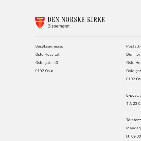
KONTAKTINF
FOR
BISPEMØTET
Besøksadresse:
Postadr
Oslo Hospital,
Den nor
Oslo gate 40
Oslo Ho
0192 Oslo
Oslo ga
0192 Os
E-post:
Tlf: 23 
Telefont
Mandag
kl. 09.0