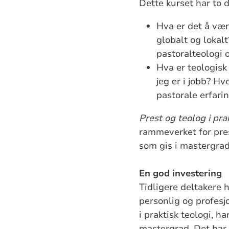
Dette kurset har to 
Hva er det å vær
globalt og lokalt
pastoralteologi o
Hva er teologisk
jeg er i jobb? H
pastorale erfari
Prest og teolog i pra
rammeverket for pres
som gis i mastergra
En god investering
Tidligere deltakere h
personlig og profesj
i praktisk teologi, h
mastergrad. Det har o