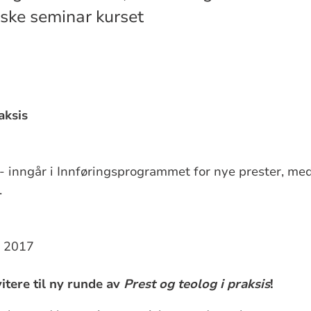
iske seminar kurset
aksis
. - inngår i Innføringsprogrammet for nye prester, me
.
n 2017
vitere til ny runde av
Prest og teolog i praksis
!