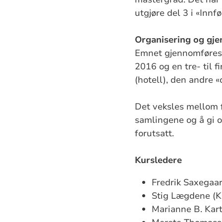
utgjøre del 3 i «Inn
Organisering og gj
Emnet gjennomføres 
2016 og en tre- til f
(hotell), den andre 
Det veksles mellom fo
samlingene og å gi o
forutsatt.
Kursledere
Fredrik Saxegaa
Stig Lægdene (K
Marianne B. Kart