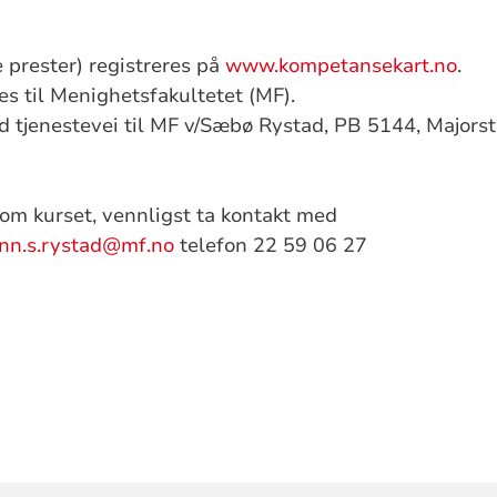
 prester) registreres på
www.kompetansekart.no
.
s til Menighetsfakultetet (MF).
d tjenestevei til MF v/Sæbø Rystad, PB 5144, Majors
om kurset, vennligst ta kontakt med
inn.s.rystad@mf.no
telefon 22 59 06 27