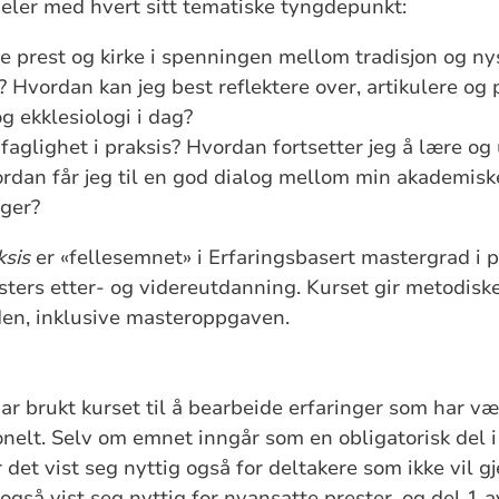
deler med hvert sitt tematiske tyngdepunkt:
e prest og kirke i spenningen mellom tradisjon og n
? Hvordan kan jeg best reflektere over, artikulere og 
g ekklesiologi i dag?
 faglighet i praksis? Hvordan fortsetter jeg å lære og
vordan får jeg til en god dialog mellom min akademis
nger?
ksis
er «fellesemnet» i Erfaringsbasert mastergrad i pr
ters etter- og videreutdanning. Kurset gir metodiske 
den, inklusive masteroppgaven.
ar brukt kurset til å bearbeide erfaringer som har væ
onelt. Selv om emnet inngår som en obligatorisk de
ar det vist seg nyttig også for deltakere som ikke vil
gså vist seg nyttig for nyansatte prester, og del 1 a