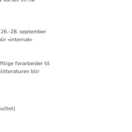
 26.-28. september
lir «internat»
tlige forarbeider til
itteraturen blir
ultet)