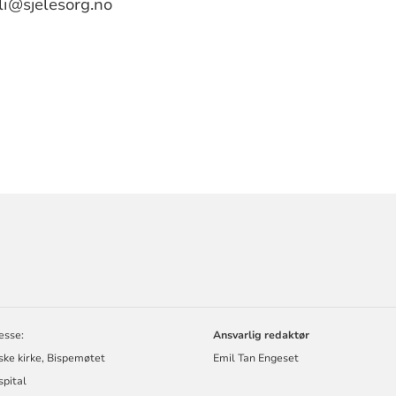
li@sjelesorg.no
ORMASJON
esse:
Ansvarlig redaktør
ske kirke, Bispemøtet
Emil Tan Engeset
spital