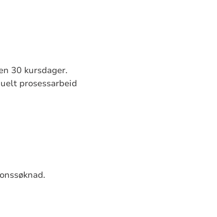
men 30 kursdager.
iduelt prosessarbeid
sjonssøknad.