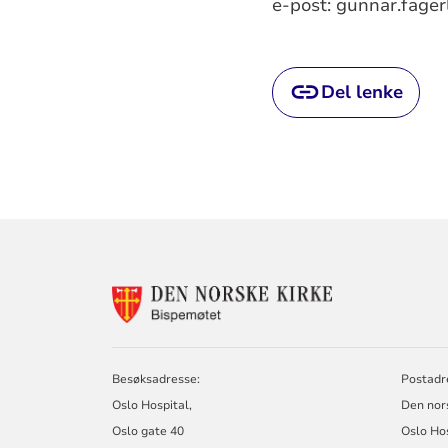
e-post: gunnar.fager
Del lenke
KONTAKTINF
FOR
BISPEMØTET
Besøksadresse:
Postadr
Oslo Hospital,
Den nor
Oslo gate 40
Oslo Ho