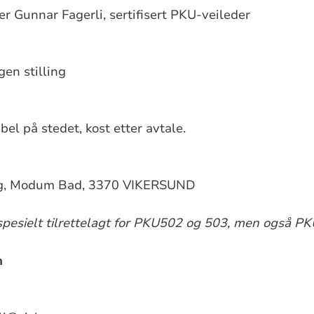
er Gunnar Fagerli, sertifisert PKU-veileder
en stilling
el på stedet, kost etter avtale.
sorg, Modum Bad, 3370 VIKERSUND
 spesielt tilrettelagt for PKU502 og 503, men også P
n