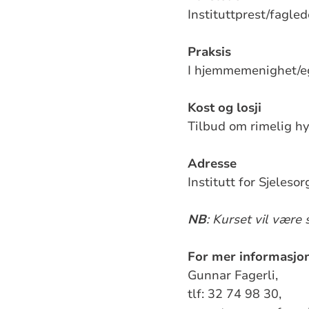
Instituttprest/fagled
Praksis
I hjemmemenighet/eg
Kost og losji
Tilbud om rimelig hyb
Adresse
Institutt for Sjele
NB
: Kurset vil være
For mer informasjo
Gunnar Fagerli,
tlf: 32 74 98 30,