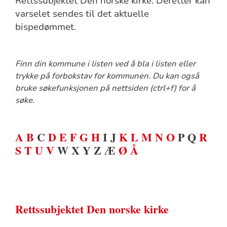
Rettssubjektet Den norske kirke. Deretter kan
varselet sendes til det aktuelle
bispedømmet.
Finn din kommune i listen ved å bla i listen eller
trykke på forbokstav for kommunen. Du kan også
bruke søkefunksjonen på nettsiden (ctrl+f) for å
søke.
A
B
C
D
E
F
G
H
I J
K
L
M
N
O
P Q
R
S
T
U
V
W X Y Z Æ
Ø
Å
Rettssubjektet Den norske kirke