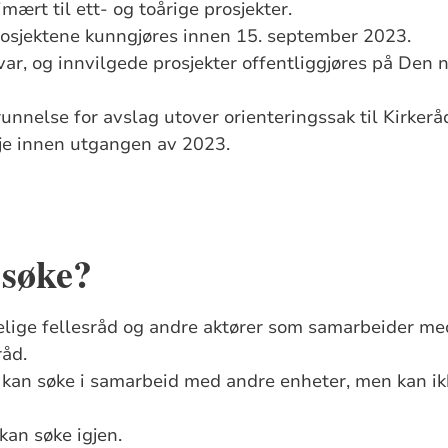
imært til ett- og toårige prosjekter.
rosjektene kunngjøres innen 15. september 2023.
svar, og innvilgede prosjekter offentliggjøres på Den 
unnelse for avslag utover orienteringssak til Kirkerå
kje innen utgangen av 2023.
søke?
elige fellesråd og andre aktører som samarbeider me
råd.
an søke i samarbeid med andre enheter, men kan ik
kan søke igjen.