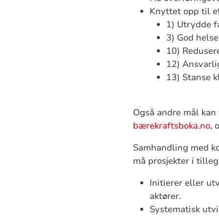
Knyttet opp til e
1) Utrydde 
3) God helse 
10) Redusere
12) Ansvarli
13) Stanse k
Også andre mål kan 
bærekraftsboka.no
, 
Samhandling med komm
må prosjekter i tille
Initierer eller 
aktører.
Systematisk utvi