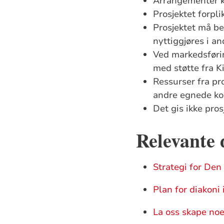
Ar
rangementer kn
Prosjektet forpli
Prosjektet må be
nyttiggjøres i an
Ved markedsførin
med støtte fra K
Ressurser fra pr
andre egnede ko
Det gis ikke pros
Relevante
Strategi for Den
Plan for diakoni 
La oss skape noe