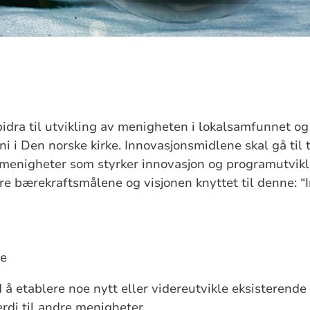
bidra til utvikling av menigheten i lokalsamfunnet og 
ni i Den norske kirke. Innovasjonsmidlene skal gå til
 i menigheter som styrker innovasjon og programutvikl
øre
bærekraftsmålene
og visjonen knyttet til denne: “I
re
å etablere noe nytt eller videreutvikle eksisterende
rdi til andre menigheter.