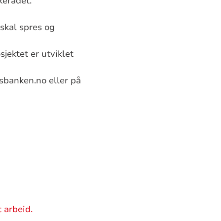
kerådet.
 skal spres og
jektet er utviklet
sbanken.no
eller på
 arbeid.