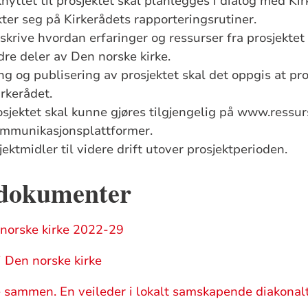
yttet til prosjektet skal planlegges i dialog med Kir
kter seg på Kirkerådets rapporteringsrutiner.
skrive hvordan erfaringer og ressurser fra prosjektet
dre deler av Den norske kirke.
g og publisering av prosjektet skal det oppgis at pros
irkerådet.
osjektet skal kunne gjøres tilgjengelig på
www.ressur
mmunikasjonsplattformer.
jektmidler til videre drift utover prosjektperioden
.
 dokumenter
 norske kirke 2022-29
i Den norske kirke
 sammen. En veileder i lokalt samskapende diakonalt