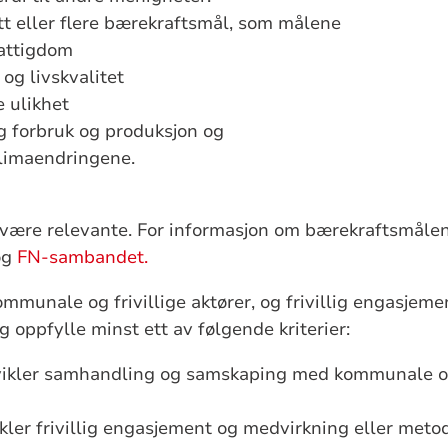
tt eller flere
bærekraftsmål
, som målene
fattigdom
og livskvalitet
 ulikhet
g forbruk og produksjon og
limaendringene.
være relevante. For informasjon om
bærekraftsmåle
og
FN-sambandet.
unale og frivillige aktører, og frivillig engasjement
gg oppfylle minst ett av følgende kriterier:
utvikler samhandling og
samskaping
med kommunale og/e
kler frivillig engasjement og medvirkning eller metodi