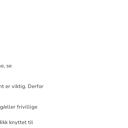
ne
, se
 er viktig. Derfor
ller frivillige
kk knyttet til