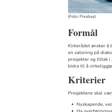
(Foto: Pixabay)
Formål
Kirkerådet ønsker å 
en satsning på diako
prosjekter og tiltak
bidra til å virkeliggj
Kriterier
Prosjektene skal væ
Nyskapende, ved 
Ha overføringsve