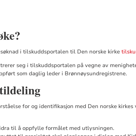
øke?
 søknad i
tilskuddsportalen
til Den norske kirke
tilsk
trerer seg i
tilskuddsportalen
på vegne av menighete
ppført som daglig leder i Brønnøysundregistrene.
tildeling
orståelse for og identifikasjon med Den norske kirkes
bidra til å oppfylle formålet med utlysningen
.