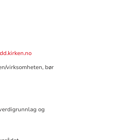
udd.kirken.no
n/virksomheten, bør
 verdigrunnlag og