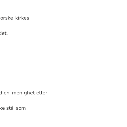
norske
kirkes
det.
d en
menighet eller
ke stå
som