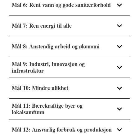
Mål 6: Rent vann og gode sanitærforhold
Mål 7: Ren energi til alle
Mål 8: Anstendig arbeid og økonomi
Mål 9: Industri, innovasjon og
infrastruktur
Mål 10: Mindre ulikhet
Kirken og
bærekraftsmålene
Mål 11: Bærekraftige byer og
Kirken og
lokalsamfunn
bærekraftsmålene
Mål 12: Ansvarlig forbruk og produksjon
Kirken og