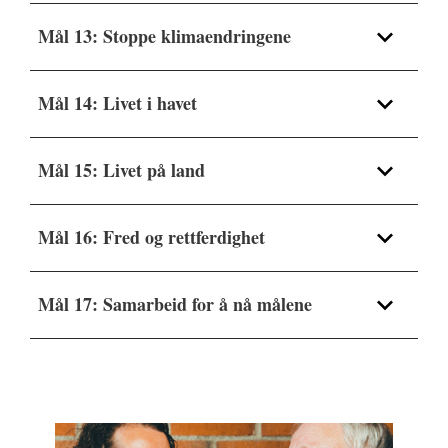
bærekraftsmålene
Mål 13: Stoppe klimaendringene
Kirken og
Kirken og
bærekraftsmålene
Mål 14: Livet i havet
bærekraftsmålene
Kirken og
bærekraftsmålene
Mål 15: Livet på land
Kirken og
bærekraftsmålene
Mål 16: Fred og rettferdighet
Kirken og
bærekraftsmålene
Mål 17: Samarbeid for å nå målene
Kirken og
bærekraftsmålene
Kirken og
bærekraftsmålene