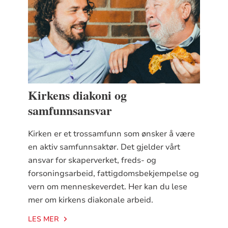
Kirken og
bærekraftsmålene
Kirken og
bærekraftsmålene
Kirkens diakoni og
Kirken og
Kirken og
Kirken og
samfunnsansvar
bærekraftsmålene
bærekraftsmålene
bærekraftsmålene
Kirken er et trossamfunn som ønsker å være
en aktiv samfunnsaktør. Det gjelder vårt
ansvar for skaperverket, freds- og
forsoningsarbeid, fattigdomsbekjempelse og
Kirken og
vern om menneskeverdet. Her kan du lese
bærekraftsmålene
mer om kirkens diakonale arbeid.
LES MER
Kirken og