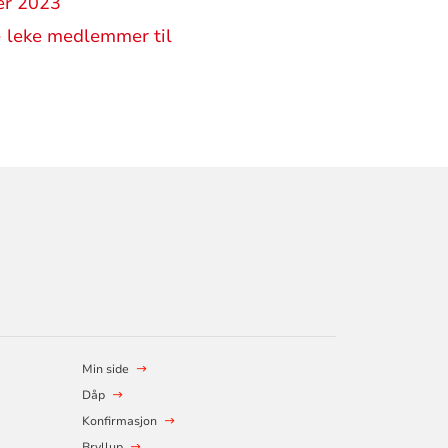
ber 2023
- leke medlemmer til
Min side
Dåp
Konfirmasjon
Bryllup