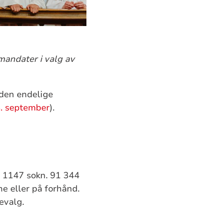
mandater i valg av
 den endelige
4. september
).
 1147 sokn. 91 344
e eller på forhånd.
evalg.