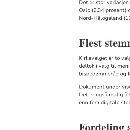
Det er stor variasjo
Oslo (6,34 prosent) 
Nord-Hålogaland (11
Flest stem
Kirkevalget er to va
deltok i valg til men
bispedømmeråd og Ki
Dokument under viser
Det er også mulig å 
enn fem digitale ste
Fordeling 