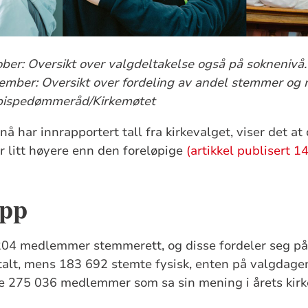
ber: Oversikt over valgdeltakelse også på soknenivå.
ember: Oversikt over fordeling av andel stemmer og 
 bispedømmeråd/Kirkemøtet
å har innrapportert tall fra kirkevalget, viser det at
 litt høyere enn den foreløpige
(artikkel publisert 1
opp
204 medlemmer stemmerett, og disse fordeler seg på
alt, mens 183 692 stemte fysisk, enten på valgdagen
te 275 036 medlemmer som sa sin mening i årets kirk