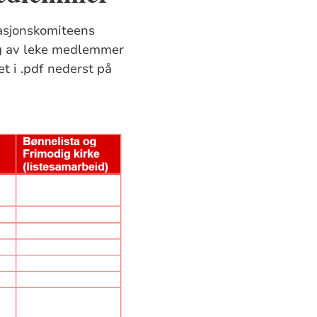
inasjonskomiteens
alg av leke medlemmer
t i .pdf nederst på