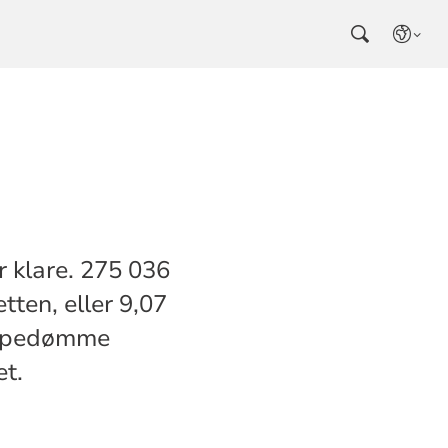
r klare. 275 036
ten, eller 9,07
ispedømme
et.