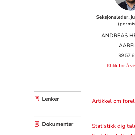
Seksjonsleder, ju
(permis
ANDREAS H
AARF
99 57 8
Klikk for å v
Lenker
Artikkel om forel
Dokumenter
Statistikk digit