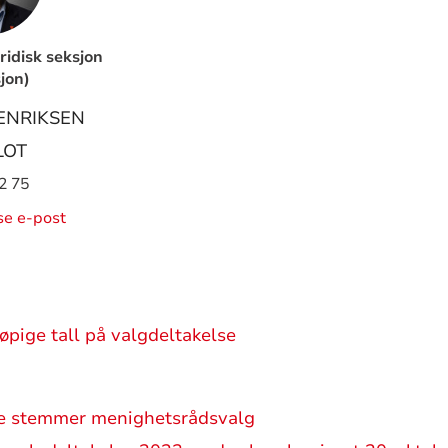
ridisk seksjon
jon)
ENRIKSEN
LOT
2 75
ise e-post
øpige tall på valgdeltakelse
ale stemmer menighetsrådsvalg