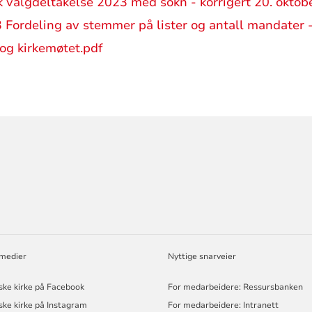
kk valgdeltakelse 2023 med sokn - korrigert 20. okto
 Fordeling av stemmer på lister og antall mandater 
g kirkemøtet.pdf
ORMASJON
 medier
Nyttige snarveier
ske kirke på Facebook
For medarbeidere: Ressursbanken
ske kirke på Instagram
For medarbeidere: Intranett