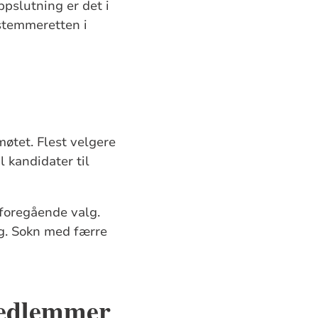
ppslutning er det i
 stemmeretten i
øtet. Flest velgere
l kandidater til
 foregående valg.
lg. Sokn med færre
medlemmer