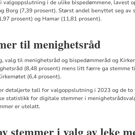
n i valgoppslutning i de ulike bispedømmene, lavest o
og Borg (7,39 prosent). Størst andel benyttet seg av
,97 prosent) og Hamar (11,81 prosent).
mer til menighetsråd
lg, valg til menighetsråd og bispedømmeråd og Kirkem
ighetsråd (8,48 prosent) mens litt færre ga stemme ti
rkemøtet (6,4 prosent).
 detaljerte tall for valgoppslutning i 2023 og de to
se statistikk for digitale stemmer i menighetsrådsva
mmer er utelatt.
av stemmer i valg av leke 