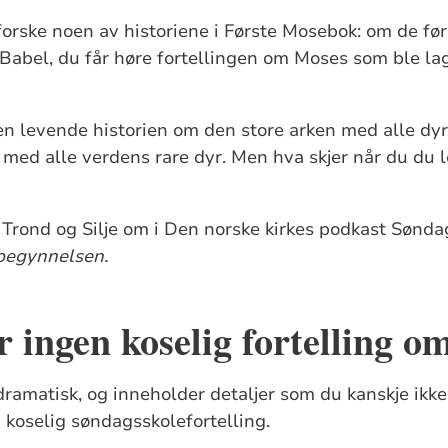
tforske noen av historiene i Første Mosebok: om de f
 Babel, du får høre fortellingen om Moses som ble la
n levende historien om den store arken med alle dyre
 med alle verdens rare dyr. Men hva skjer når du du 
 Trond og Silje om i Den norske kirkes podkast Søndag
 begynnelsen.
r ingen koselig fortelling o
dramatisk, og inneholder detaljer som du kanskje ikk
n koselig søndagsskolefortelling.