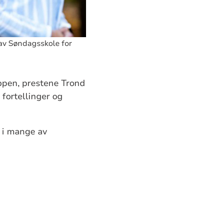
 av Søndagsskole for
ppen, prestene Trond
 fortellinger og
d i mange av