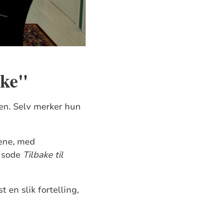
kke"
ien. Selv merker hun
gene, med
pisode
Tilbake til
 en slik fortelling,