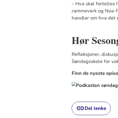
– Hva skal fortelles 
rammeverk og Noa-fo
handler om hva det 
Hør Seson
Refleksjoner, diskus
Søndagsskole for vo
Finn de nyeste episo
Del lenke