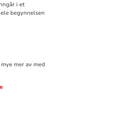
nngår i et
 hele begynnelsen
du mye mer av med
e