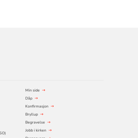
Min side
Dåp
Konfirmasjon
Bryllup
Begravelse
Jobb i kirken
SSO)