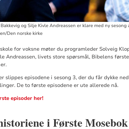
 Bakkevig og Silje Kivle Andreassen er klare med ny sesong
sen/Den norske kirke
skole for voksne møter du programleder Solveig Klo
le Andreassen, livets store spørsmål, Bibelens første
er.
 slippes episodene i sesong 3, der du får dykke ne
linger. De to første episodene er ute allerede nå.
ørste episoder her!
historiene i Første Mosebok