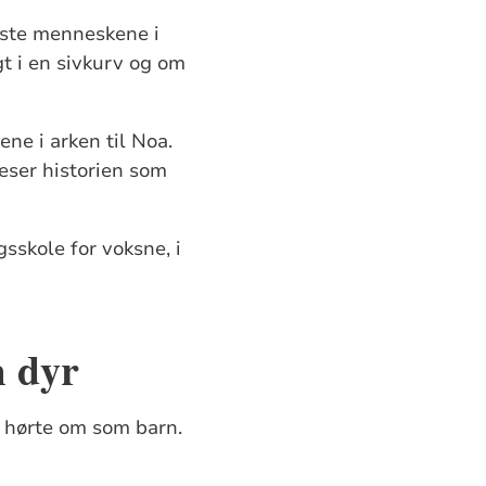
ørste menneskene i
gt i en sivkurv og om
ne i arken til Noa.
leser historien som
sskole for voksne, i
m dyr
e hørte om som barn.