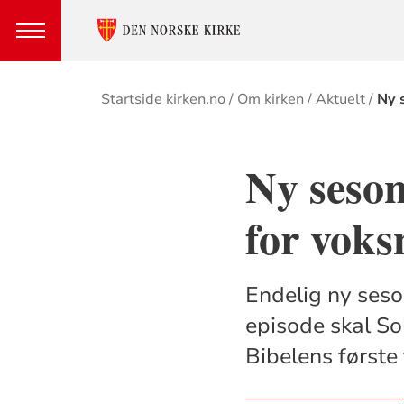
Brødsmulesti
Startside kirken.no
Om kirken
Aktuelt
Ny 
Ny seso
for voks
Endelig ny seso
episode skal So
Bibelens første