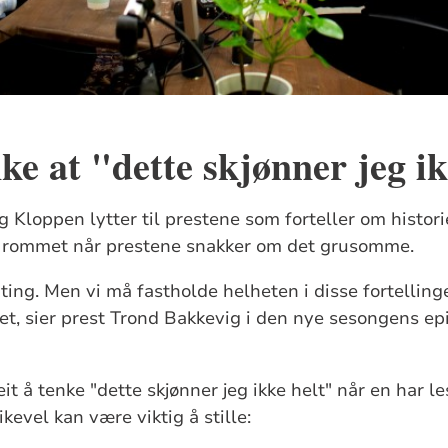
nke at "dette skjønner jeg i
 Kloppen lytter til prestene som forteller om histor
 i rommet når prestene snakker om det grusomme.
ting. Men vi må fastholde helheten i disse fortellin
t, sier prest Trond Bakkevig i den nye sesongens e
t å tenke "dette skjønner jeg ikke helt" når en har lest
kevel kan være viktig å stille: