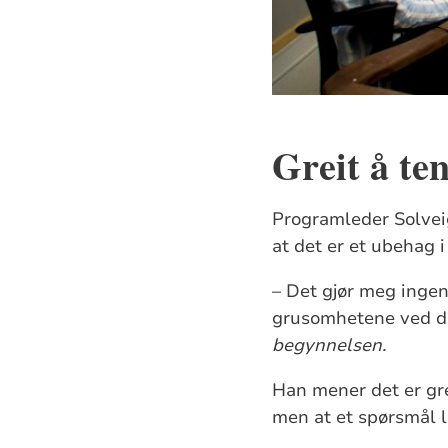
Greit å te
Programleder Solveig
at det er et ubehag
– Det gjør meg ingen
grusomhetene ved de
begynnelsen.
Han mener det er grei
men at et spørsmål li