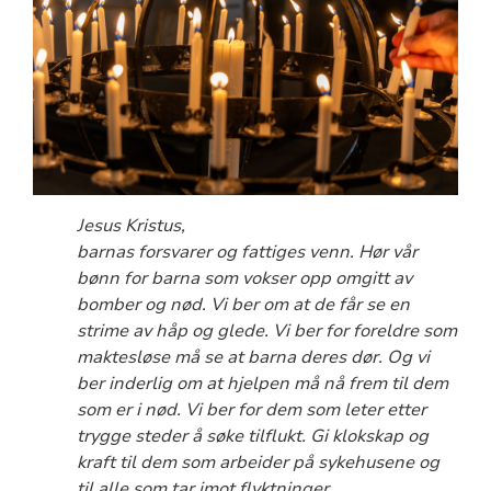
Jesus Kristus,
barnas forsvarer og fattiges venn. Hør vår
bønn for barna som vokser opp omgitt av
bomber og nød. Vi ber om at de får se en
strime av håp og glede. Vi ber for foreldre som
maktesløse må se at barna deres dør. Og vi
ber inderlig om at hjelpen må nå frem til dem
som er i nød. Vi ber for dem som leter etter
trygge steder å søke tilflukt. Gi klokskap og
kraft til dem som arbeider på sykehusene og
til alle som tar imot flyktninger.