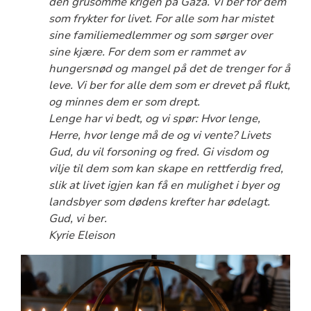
den grusomme krigen på Gaza. Vi ber for dem
som frykter for livet. For alle som har mistet
sine familiemedlemmer og som sørger over
sine kjære. For dem som er rammet av
hungersnød og mangel på det de trenger for å
leve. Vi ber for alle dem som er drevet på flukt,
og minnes dem er som drept.
Lenge har vi bedt, og vi spør: Hvor lenge,
Herre, hvor lenge må de og vi vente? Livets
Gud, du vil forsoning og fred. Gi visdom og
vilje til dem som kan skape en rettferdig fred,
slik at livet igjen kan få en mulighet i byer og
landsbyer som dødens krefter har ødelagt.
Gud, vi ber.
Kyrie Eleison