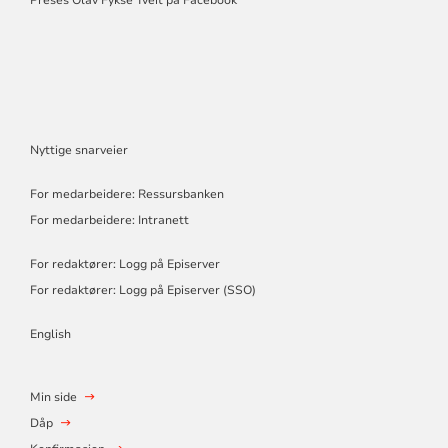
Preses Olav Fykse Tveit på Facebook
Nyttige snarveier
For medarbeidere: Ressursbanken
For medarbeidere: Intranett
For redaktører: Logg på Episerver
For redaktører: Logg på Episerver (SSO)
English
Min side
Dåp