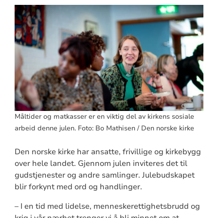
Måltider og matkasser er en viktig del av kirkens sosiale
arbeid denne julen. Foto: Bo Mathisen / Den norske kirke
Den norske kirke har ansatte, frivillige og kirkebygg
over hele landet. Gjennom julen inviteres det til
gudstjenester og andre samlinger. Julebudskapet
blir forkynt med ord og handlinger.
– I en tid med lidelse, menneskerettighetsbrudd og
krig i vår nærhet trenger vi å bli minnet om at