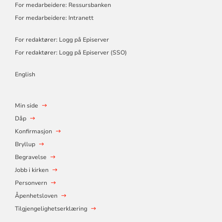
For medarbeidere: Ressursbanken
For medarbeidere: Intranett
For redaktører: Logg på Episerver
For redaktører: Logg på Episerver (SSO)
English
Min side
Dåp
Konfirmasjon
Bryllup
Begravelse
Jobb i kirken
Personvern
Åpenhetsloven
Tilgjengelighetserklæring