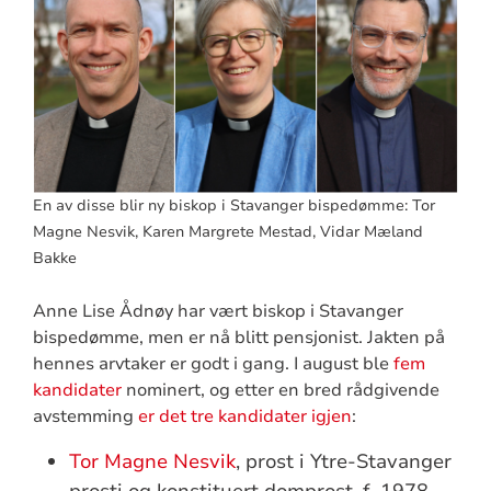
En av disse blir ny biskop i Stavanger bispedømme: Tor
Magne Nesvik, Karen Margrete Mestad, Vidar Mæland
Bakke
Anne Lise Ådnøy har vært biskop i Stavanger
bispedømme, men er nå blitt pensjonist. Jakten på
hennes arvtaker er godt i gang. I august ble
fem
kandidater
nominert, og etter en bred rådgivende
avstemming
er det tre kandidater igjen
:
Tor Magne Nesvik
, prost i Ytre-Stavanger
prosti og konstituert domprost, f. 1978